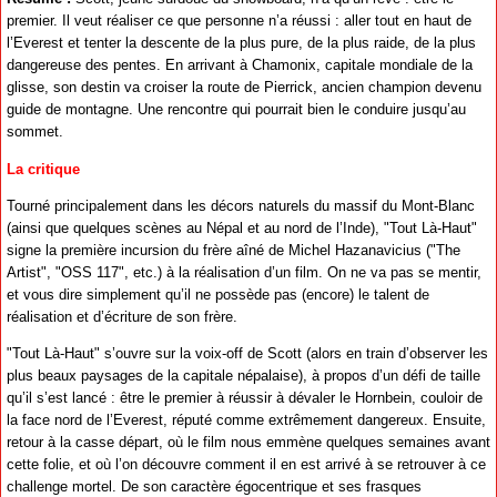
premier. Il veut réaliser ce que personne n’a réussi : aller tout en haut de
l’Everest et tenter la descente de la plus pure, de la plus raide, de la plus
dangereuse des pentes. En arrivant à Chamonix, capitale mondiale de la
glisse, son destin va croiser la route de Pierrick, ancien champion devenu
guide de montagne. Une rencontre qui pourrait bien le conduire jusqu’au
sommet.
La critique
Tourné principalement dans les décors naturels du massif du Mont-Blanc
(ainsi que quelques scènes au Népal et au nord de l’Inde), "Tout Là-Haut"
signe la première incursion du frère aîné de Michel Hazanavicius ("The
Artist", "OSS 117", etc.) à la réalisation d’un film. On ne va pas se mentir,
et vous dire simplement qu’il ne possède pas (encore) le talent de
réalisation et d’écriture de son frère.
"Tout Là-Haut" s’ouvre sur la voix-off de Scott (alors en train d’observer les
plus beaux paysages de la capitale népalaise), à propos d’un défi de taille
qu’il s’est lancé : être le premier à réussir à dévaler le Hornbein, couloir de
la face nord de l’Everest, réputé comme extrêmement dangereux. Ensuite,
retour à la casse départ, où le film nous emmène quelques semaines avant
cette folie, et où l’on découvre comment il en est arrivé à se retrouver à ce
challenge mortel. De son caractère égocentrique et ses frasques