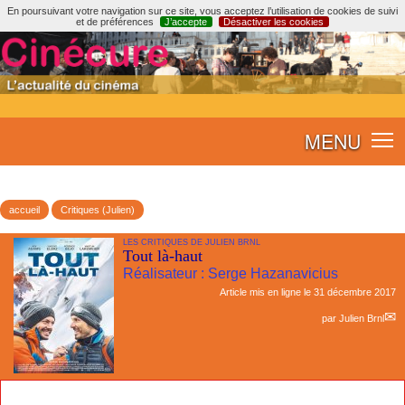
En poursuivant votre navigation sur ce site, vous acceptez l’utilisation de cookies de suivi
et de préférences
J’accepte
Désactiver les cookies
MENU
accueil
Critiques (Julien)
LES CRITIQUES DE JULIEN BRNL
Tout là-haut
Réalisateur : Serge Hazanavicius
Article mis en ligne le
31 décembre 2017
par
Julien Brnl