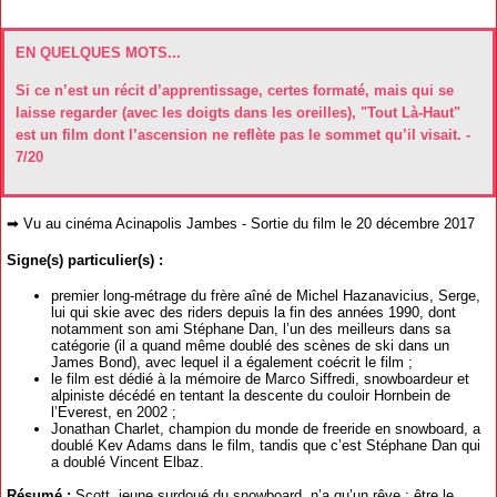
EN QUELQUES MOTS...
Si ce n’est un récit d’apprentissage, certes formaté, mais qui se
laisse regarder (avec les doigts dans les oreilles), "Tout Là-Haut"
est un film dont l’ascension ne reflète pas le sommet qu’il visait. -
7/20
➡ Vu au cinéma Acinapolis Jambes - Sortie du film le 20 décembre 2017
Signe(s) particulier(s) :
premier long-métrage du frère aîné de Michel Hazanavicius, Serge,
lui qui skie avec des riders depuis la fin des années 1990, dont
notamment son ami Stéphane Dan, l’un des meilleurs dans sa
catégorie (il a quand même doublé des scènes de ski dans un
James Bond), avec lequel il a également coécrit le film ;
le film est dédié à la mémoire de Marco Siffredi, snowboardeur et
alpiniste décédé en tentant la descente du couloir Hornbein de
l’Everest, en 2002 ;
Jonathan Charlet, champion du monde de freeride en snowboard, a
doublé Kev Adams dans le film, tandis que c’est Stéphane Dan qui
a doublé Vincent Elbaz.
Résumé :
Scott, jeune surdoué du snowboard, n’a qu’un rêve : être le