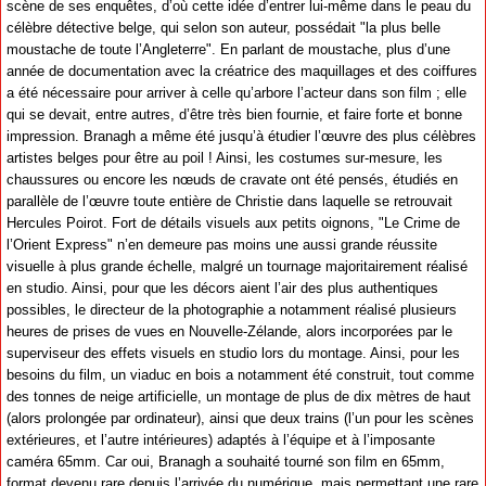
scène de ses enquêtes, d’où cette idée d’entrer lui-même dans le peau du
célèbre détective belge, qui selon son auteur, possédait "la plus belle
moustache de toute l’Angleterre". En parlant de moustache, plus d’une
année de documentation avec la créatrice des maquillages et des coiffures
a été nécessaire pour arriver à celle qu’arbore l’acteur dans son film ; elle
qui se devait, entre autres, d’être très bien fournie, et faire forte et bonne
impression. Branagh a même été jusqu’à étudier l’œuvre des plus célèbres
artistes belges pour être au poil ! Ainsi, les costumes sur-mesure, les
chaussures ou encore les nœuds de cravate ont été pensés, étudiés en
parallèle de l’œuvre toute entière de Christie dans laquelle se retrouvait
Hercules Poirot. Fort de détails visuels aux petits oignons, "Le Crime de
l’Orient Express" n’en demeure pas moins une aussi grande réussite
visuelle à plus grande échelle, malgré un tournage majoritairement réalisé
en studio. Ainsi, pour que les décors aient l’air des plus authentiques
possibles, le directeur de la photographie a notamment réalisé plusieurs
heures de prises de vues en Nouvelle-Zélande, alors incorporées par le
superviseur des effets visuels en studio lors du montage. Ainsi, pour les
besoins du film, un viaduc en bois a notamment été construit, tout comme
des tonnes de neige artificielle, un montage de plus de dix mètres de haut
(alors prolongée par ordinateur), ainsi que deux trains (l’un pour les scènes
extérieures, et l’autre intérieures) adaptés à l’équipe et à l’imposante
caméra 65mm. Car oui, Branagh a souhaité tourné son film en 65mm,
format devenu rare depuis l’arrivée du numérique, mais permettant une rare