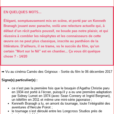
EN QUELQUES MOTS...
Élégant, somptueusement mis en scène, et porté par un Kenneth
Branagh jouant avec panache, voilà une relecture actuelle qui, à
défaut d’un récit parfois poussif, ne boude pas notre plaisir, et qui
réussira à combler les néophytes et les connaisseurs de cette
œuvre on ne peut plus classique, inscrite au panthéon de la
littérature. D’ailleurs, il se trame, vu le succès du film, qu’un
certain "Mort sur le Nil" est en chantier... Ça vous dit quelque
chose ? - 14/20
➡ Vu au cinéma Caméo des Grignoux - Sortie du film le 06 décembre 2017
Signe(s) particulier(s) :
ce n’est pas la première fois que le bouquin d’Agatha Christie paru
en 1934 est porté à l’écran, puisqu’il y a eu une première adaptation
par Sidney Lumet en 1974 (avec Sean Connery et Ingrid Bergman),
un téléfilm en 2011 et même une mini-série japonaise ;
Kenneth Branagh a lu, en amont du tournage, toute l’intégralité des
aventures d’Hercule Poirot ;
le tournage s’est déroulé entre les Longcross Studios près de