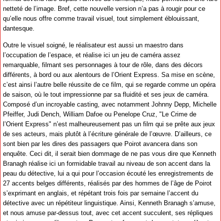
netteté de l’image. Bref, cette nouvelle version n’a pas à rougir pour ce
qu’elle nous offre comme travail visuel, tout simplement éblouissant,
dantesque.
Outre le visuel soigné, le réalisateur est aussi un maestro dans
l’occupation de l’espace, et réalise ici un jeu de caméra assez
remarquable, filmant ses personnages à tour de rôle, dans des décors
différents, à bord ou aux alentours de l’Orient Express. Sa mise en scène,
c’est ainsi l’autre belle réussite de ce film, qui se regarde comme un opéra
de saison, où le tout impressionne par sa fluidité et ses jeux de caméra.
Composé d’un incroyable casting, avec notamment Johnny Depp, Michelle
Pfeiffer, Judi Dench, William Dafoe ou Penelope Cruz, "Le Crime de
l’Orient Express" n’est malheureusement pas un film qui se prête aux jeux
de ses acteurs, mais plutôt à l’écriture générale de l’œuvre. D’ailleurs, ce
sont bien par les dires des passagers que Poirot avancera dans son
enquête. Ceci dit, il serait bien dommage de ne pas vous dire que Kenneth
Branagh réalise ici un formidable travail au niveau de son accent dans la
peau du détective, lui a qui pour l’occasion écouté les enregistrements de
27 accents belges différents, réalisés par des hommes de l’âge de Poirot
s’exprimant en anglais, et répétant trois fois par semaine l’accent du
détective avec un répétiteur linguistique. Ainsi, Kenneth Branagh s’amuse,
et nous amuse par-dessus tout, avec cet accent succulent, ses répliques