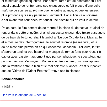
et mimiques grandiloquentes. Par contre, force est de constater qu’il est
aussi capable de rentrer dans ses chaussures et fait preuve d’une belle
maîtrise de son jeu au rythme que l’enquête avance, et que les enjeux,
plus profonds qu’ils n’y paraissent, évoluent. Car si l’on va au cinéma,
c’est avant tout pour découvrir aussi une histoire qui en vaut le détour...
De ce côté, le film permet de se mettre à la place du détective, et ainsi de
rentrer dans cette enquête, et ainsi suspecter chacun des treize passagers
de ce train de fortune, reliant Istanbul à l’Europe Occidentale. Mais au fur
et à mesure des interrogatoires, le soufflet retombe (assez vite), et le
doute n’est plus permis en ce qui concerne l’assassin. D’ailleurs, le film
s’avère un tantinet trop bavard, et manque de temps forts pour réussir à
capter avec passion, autrement que par son physique, le spectateur, qui
pourrait dès lors s’ennuyer... Malgré son dénouement, qui nous apprend
que la frontière entre le bien et le mal doit être nuancée, c’est sur papier
que ce "Crime de l’Orient Express" trouve ses faiblesses.
Bande-annonce
<14751>
Lien vers la critique de Cinécure