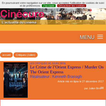
En poursuivant votre navigation sur ce site, vous acceptez l’utilisation de cookies de suivi
et de préférences
J’accepte
Désactiver les cookies
MENU
accueil
Critiques (Julien)
LES CRITIQUES DE JULIEN BRNL
Le Crime de l’Orient Express / Murder On
The Orient Express
Réalisateur : Kenneth Branagh
Article mis en ligne le
27 décembre 2017
par
Julien Brnl