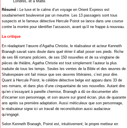
Londres, et à Malte.
Résumé :
Le luxe et le calme d’un voyage en Orient Express est
soudainement bouleversé par un meurtre. Les 13 passagers sont tous
suspects et le fameux détective Hercule Poirot se lance dans une course
contre la montre pour identifier l’assassin, avant qu’il ne frappe à nouveau.
La critique
En réadaptant l’œuvre d’Agatha Christie, le réalisateur et acteur Kenneth
Branagh savait sans doute dans quel étrier il allait poser ses pieds. Riche
de ses 66 romans policiers, de ses 150 nouvelles et de sa vingtaine de
pièces de théâtre, Agatha Christie est tout simplement l’auteur la plus
traduite de tous les temps. Seules les ventes de la Bible et des œuvres de
Shakespeare ont fait mieux que ses œuvres littéraires, c’est pour dire.
Quant à Hercule Poirot, le célèbre détective belge est apparu dans 33 de
ses romans, et dans plus d’une cinquantaine de ses nouvelles. Autant dire
qu’en s’essayant à pareille chemise, Branagh a dû se documenter afin
d’incarner son personnage, et son œuvre sur grand écran, plus de quarante
ans après sa première adaptation. Aussi méticuleux que son personnage,
le réalisateur signe ici un travail de reconstitution aussi audacieux
qu’engagé.
Selon Kenneth Branagh, Poirot est, intuitivement, le propre metteur en