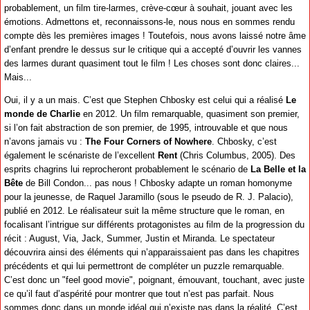
probablement, un film tire-larmes, crève-cœur à souhait, jouant avec les
émotions. Admettons et, reconnaissons-le, nous nous en sommes rendu
compte dès les premières images ! Toutefois, nous avons laissé notre âme
d’enfant prendre le dessus sur le critique qui a accepté d’ouvrir les vannes
des larmes durant quasiment tout le film ! Les choses sont donc claires...
Mais...
Oui, il y a un mais. C’est que Stephen Chbosky est celui qui a réalisé
Le
monde de Charlie
en 2012. Un film remarquable, quasiment son premier,
si l’on fait abstraction de son premier, de 1995, introuvable et que nous
n’avons jamais vu :
The Four Corners of Nowhere
. Chbosky, c’est
également le scénariste de l’excellent
Rent
(Chris Columbus, 2005). Des
esprits chagrins lui reprocheront probablement le scénario de
La Belle et la
Bête
de Bill Condon... pas nous ! Chbosky adapte un roman homonyme
pour la jeunesse, de Raquel Jaramillo (sous le pseudo de R. J. Palacio),
publié en 2012. Le réalisateur suit la même structure que le roman, en
focalisant l’intrigue sur différents protagonistes au film de la progression du
récit : August, Via, Jack, Summer, Justin et Miranda. Le spectateur
découvrira ainsi des éléments qui n’apparaissaient pas dans les chapitres
précédents et qui lui permettront de compléter un puzzle remarquable.
C’est donc un "feel good movie", poignant, émouvant, touchant, avec juste
ce qu’il faut d’aspérité pour montrer que tout n’est pas parfait. Nous
sommes donc dans un monde idéal qui n’existe pas dans la réalité. C’est