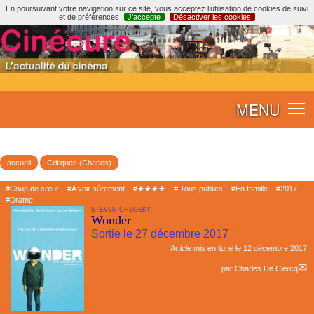
En poursuivant votre navigation sur ce site, vous acceptez l’utilisation de cookies de suivi
et de préférences
J’accepte
Désactiver les cookies
MENU
accueil
Critiques (Charles)
#Coup de cœur
#A voir sûrement
#★★★★
# Tous publics
#En famille
#2017
#Drame
STEVEN CHBOSKY
Wonder
Sortie le 27 décembre 2017
Article mis en ligne le
12 décembre 2017
par
Charles De Clercq