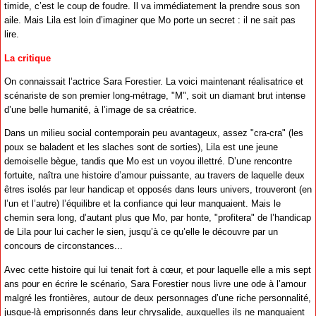
timide, c’est le coup de foudre. Il va immédiatement la prendre sous son
aile. Mais Lila est loin d’imaginer que Mo porte un secret : il ne sait pas
lire.
La critique
On connaissait l’actrice Sara Forestier. La voici maintenant réalisatrice et
scénariste de son premier long-métrage, "M", soit un diamant brut intense
d’une belle humanité, à l’image de sa créatrice.
Dans un milieu social contemporain peu avantageux, assez "cra-cra" (les
poux se baladent et les slaches sont de sorties), Lila est une jeune
demoiselle bègue, tandis que Mo est un voyou illettré. D’une rencontre
fortuite, naîtra une histoire d’amour puissante, au travers de laquelle deux
êtres isolés par leur handicap et opposés dans leurs univers, trouveront (en
l’un et l’autre) l’équilibre et la confiance qui leur manquaient. Mais le
chemin sera long, d’autant plus que Mo, par honte, "profitera" de l’handicap
de Lila pour lui cacher le sien, jusqu’à ce qu’elle le découvre par un
concours de circonstances...
Avec cette histoire qui lui tenait fort à cœur, et pour laquelle elle a mis sept
ans pour en écrire le scénario, Sara Forestier nous livre une ode à l’amour
malgré les frontières, autour de deux personnages d’une riche personnalité,
jusque-là emprisonnés dans leur chrysalide, auxquelles ils ne manquaient