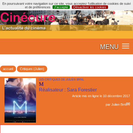
En poursuivant votre navigation sur ce site, vous acceptez l’utilisation de cookies de suivi
et de préférences
J’accepte
Désactiver les cookies
MENU
accueil
Critiques (Julien)
LES CRITIQUES DE JULIEN BRNL
M
Réalisateur : Sara Forestier
Article mis en ligne le
10 décembre 2017
par
Julien Brnl