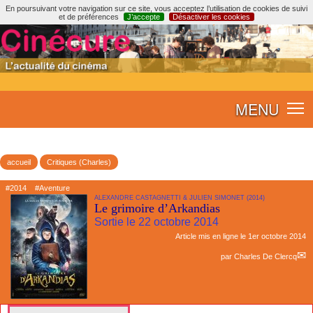
En poursuivant votre navigation sur ce site, vous acceptez l’utilisation de cookies de suivi
et de préférences
J’accepte
Désactiver les cookies
MENU
accueil
Critiques (Charles)
#2014
#Aventure
ALEXANDRE CASTAGNETTI & JULIEN SIMONET (2014)
Le grimoire d’Arkandias
Sortie le 22 octobre 2014
Article mis en ligne le
1er octobre 2014
par
Charles De Clercq