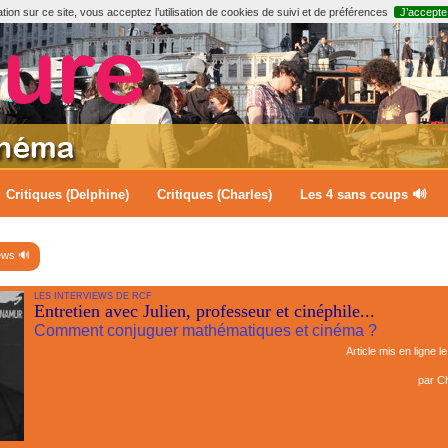
ion sur ce site, vous acceptez l’utilisation de cookies de suivi et de préférences
J’accepte
Critiques (Delphine)
Critiques (Charles)
Les 4 sans coups 🔊
ews 🔊
LES INTERVIEWS DE RCF
Entretien avec Julien, professeur et cinéphile...
Comment conjuguer mathématiques et cinéma ?
Article mis en ligne l
par
Ch