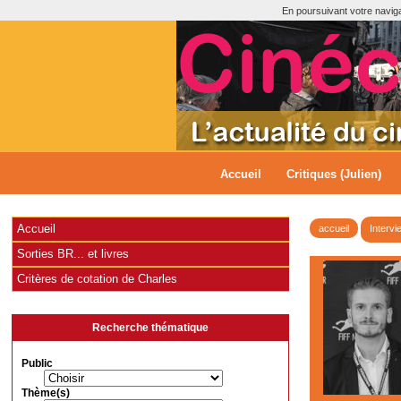
En poursuivant votre navigat
Accueil
Critiques (Julien)
Accueil
accueil
Intervi
Sorties BR... et livres
Critères de cotation de Charles
Recherche thématique
Public
Thème(s)