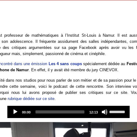
st professeur de mathématiques à l’Institut St-Louis à Namur. Il est aussi
s son adolescence. Il fréquente assidument des salles indépendantes, c
 des critiques argumentées sur sa page Facebook après avoir vu les fil
blogueur mais, simplement, passionné de cinéma et cinéphile.
encontré dans une émission
Les 4 sans coups
spécialement dédiée au
Festi
phone de Namur
. En effet, il y avait été membre du jury CINEVOX.
ité dans nos studios pour nous parler de son métier et de sa passion pour l
endre cette semaine, voici le podcast de cette rencontre. Son interview v
rquoi nous lui avons proposé de publier ses critiques sur ce site. Vou
 une
rubrique dédiée sur ce site
.
Audio
Use
Player
Up/Down
00:00
12:13
Arrow
keys
to
increase
or