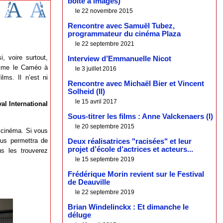
boîte à images)
le 22 novembre 2015
Rencontre avec Samuël Tubez,
programmateur du cinéma Plaza
le 22 septembre 2021
, voire surtout,
Interview d’Emmanuelle Nicot
omme le Caméo à
le 3 juillet 2016
ms. Il n’est ni
Rencontre avec Michaël Bier et Vincent
Solheid (II)
le 15 avril 2017
val International
Sous-titrer les films : Anne Valckenaers (I)
le 20 septembre 2015
e cinéma. Si vous
ous permettra de
Deux réalisatrices "racisées" et leur
projet d’école d’actrices et acteurs...
s les trouverez
le 15 septembre 2019
Frédérique Morin revient sur le Festival
de Deauville
le 22 septembre 2019
Brian Windelinckx : Et dimanche le
déluge