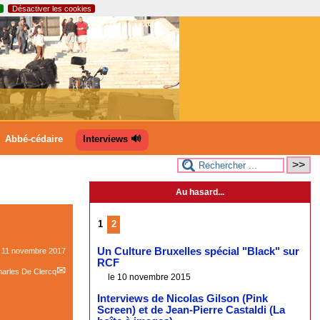
Désactiver les cookies
Abbé-cédaire
Interviews 🔊
Au hasard...
1
2
Un Culture Bruxelles spécial "Black" sur
e
11 novembre 2017
RCF
arles De Clercq
le 10 novembre 2015
Interviews de Nicolas Gilson (Pink
Screen) et de Jean-Pierre Castaldi (La