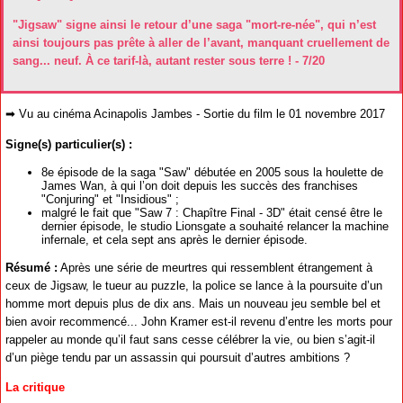
"Jigsaw" signe ainsi le retour d’une saga "mort-re-née", qui n’est
ainsi toujours pas prête à aller de l’avant, manquant cruellement de
sang... neuf. À ce tarif-là, autant rester sous terre ! - 7/20
➡ Vu au cinéma Acinapolis Jambes - Sortie du film le 01 novembre 2017
Signe(s) particulier(s) :
8e épisode de la saga "Saw" débutée en 2005 sous la houlette de
James Wan, à qui l’on doit depuis les succès des franchises
"Conjuring" et "Insidious" ;
malgré le fait que "Saw 7 : Chapître Final - 3D" était censé être le
dernier épisode, le studio Lionsgate a souhaité relancer la machine
infernale, et cela sept ans après le dernier épisode.
Résumé :
Après une série de meurtres qui ressemblent étrangement à
ceux de Jigsaw, le tueur au puzzle, la police se lance à la poursuite d’un
homme mort depuis plus de dix ans. Mais un nouveau jeu semble bel et
bien avoir recommencé... John Kramer est-il revenu d’entre les morts pour
rappeler au monde qu’il faut sans cesse célébrer la vie, ou bien s’agit-il
d’un piège tendu par un assassin qui poursuit d’autres ambitions ?
La critique