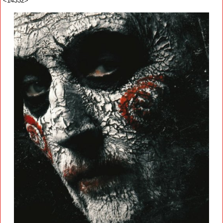
<14332>