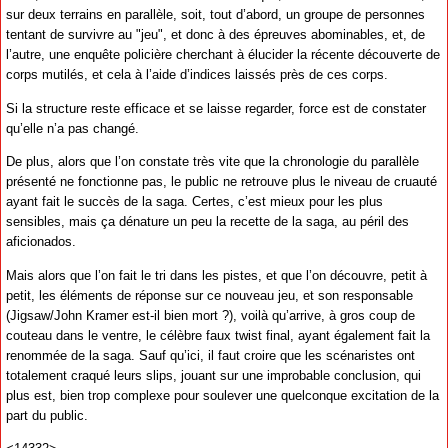
sur deux terrains en parallèle, soit, tout d’abord, un groupe de personnes
tentant de survivre au "jeu", et donc à des épreuves abominables, et, de
l’autre, une enquête policière cherchant à élucider la récente découverte de
corps mutilés, et cela à l’aide d’indices laissés près de ces corps.
Si la structure reste efficace et se laisse regarder, force est de constater
qu’elle n’a pas changé.
De plus, alors que l’on constate très vite que la chronologie du parallèle
présenté ne fonctionne pas, le public ne retrouve plus le niveau de cruauté
ayant fait le succès de la saga. Certes, c’est mieux pour les plus
sensibles, mais ça dénature un peu la recette de la saga, au péril des
aficionados.
Mais alors que l’on fait le tri dans les pistes, et que l’on découvre, petit à
petit, les éléments de réponse sur ce nouveau jeu, et son responsable
(Jigsaw/John Kramer est-il bien mort ?), voilà qu’arrive, à gros coup de
couteau dans le ventre, le célèbre faux twist final, ayant également fait la
renommée de la saga. Sauf qu’ici, il faut croire que les scénaristes ont
totalement craqué leurs slips, jouant sur une improbable conclusion, qui
plus est, bien trop complexe pour soulever une quelconque excitation de la
part du public.