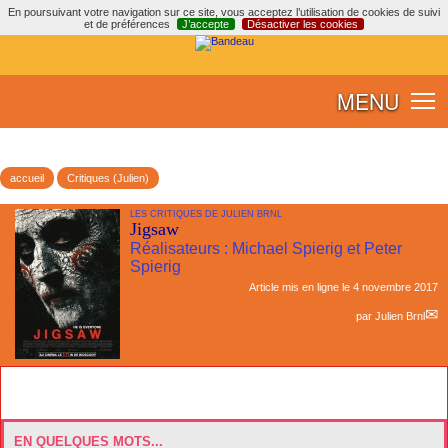
En poursuivant votre navigation sur ce site, vous acceptez l’utilisation de cookies de suivi
et de préférences
J’accepte
Désactiver les cookies
MENU
accueil
Critiques (Julien)
LES CRITIQUES DE JULIEN BRNL
Jigsaw
Réalisateurs : Michael Spierig et Peter
Spierig
Article mis en ligne le
4 novembre 2017
par
Julien Brnl
EN QUELQUES MOTS...