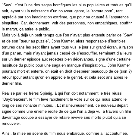
"Saw", c’est l’une des sagas horrifiques les plus populaires et tordues qu’il
soit, ayant vu la naissance d’un nouveau genre, le "torture porn", tant
apprécié par son imagination extrême, que pour sa cruauté à l’apparence
singulière. Car, étonnement, voir des personnes, non empathiques, souffrir
le martyr, ça attire le public...
Mais voilà déjà un petit temps que l’on n’avait plus entendu parler de "Saw"
et de son "tueur au puzzle", John Kramer, alors responsable d’horribles
tortures dans les sept films ayant tous vus le jour sur grand écran, à raison
d’un par an, mais n’ayant jamais cessé de s’essouffler, terminant d’ailleurs
sur un dernier épisode aux recettes bien décevantes, signe d’une certaine
lassitude du public pour une saga en manque d’inspiration... John Kramer
pourtant mort et enterré, on était en droit d’espérer beaucoup de ce (son ?)
retour (pour autant qu’on en apprécie le genre), et cela sept ans après le
dernier film.
Réalisé par les frères Spierig, à qui l’on doit notamment le très réussi
"Daybreakers", le film lève rapidement le voile sur ce qui nous attend le
long de ses nonante minutes... Et malheureusement, ce nouveau départ
signe comme une énième redite de ce que l’on a déjà vu, à travers un film
davantage occupé à essayer de refaire revivre ses morts plutôt qu’à se
renouveler.
Ainsi, la mise en scène du film nous embarque, comme à l’accoutumée,