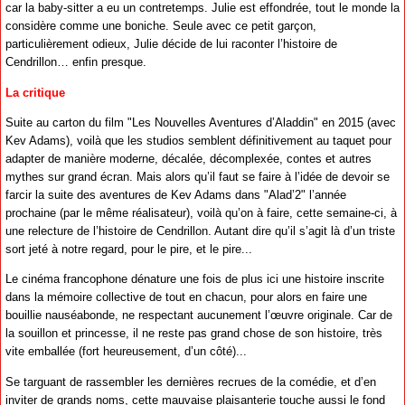
car la baby-sitter a eu un contretemps. Julie est effondrée, tout le monde la
considère comme une boniche. Seule avec ce petit garçon,
particulièrement odieux, Julie décide de lui raconter l’histoire de
Cendrillon… enfin presque.
La critique
Suite au carton du film "Les Nouvelles Aventures d’Aladdin" en 2015 (avec
Kev Adams), voilà que les studios semblent définitivement au taquet pour
adapter de manière moderne, décalée, décomplexée, contes et autres
mythes sur grand écran. Mais alors qu’il faut se faire à l’idée de devoir se
farcir la suite des aventures de Kev Adams dans "Alad’2" l’année
prochaine (par le même réalisateur), voilà qu’on à faire, cette semaine-ci, à
une relecture de l’histoire de Cendrillon. Autant dire qu’il s’agit là d’un triste
sort jeté à notre regard, pour le pire, et le pire...
Le cinéma francophone dénature une fois de plus ici une histoire inscrite
dans la mémoire collective de tout en chacun, pour alors en faire une
bouillie nauséabonde, ne respectant aucunement l’œuvre originale. Car de
la souillon et princesse, il ne reste pas grand chose de son histoire, très
vite emballée (fort heureusement, d’un côté)...
Se targuant de rassembler les dernières recrues de la comédie, et d’en
inviter de grands noms, cette mauvaise plaisanterie touche aussi le fond