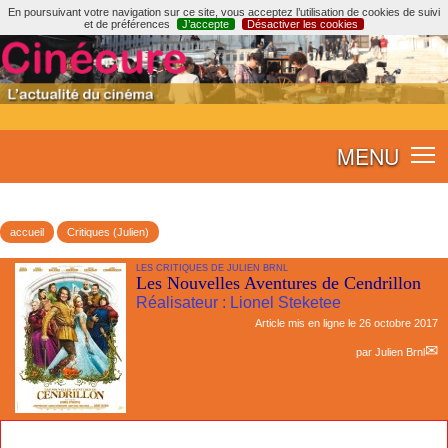
En poursuivant votre navigation sur ce site, vous acceptez l’utilisation de cookies de suivi
et de préférences
J’accepte
Désactiver les cookies
MENU
accueil
Critiques (Julien)
LES CRITIQUES DE JULIEN BRNL
Les Nouvelles Aventures de Cendrillon
Réalisateur : Lionel Steketee
Article mis en ligne le
26 octobre 2017
par
Julien Brnl