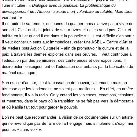
l’une intitulée : «
Dialogue avec la poubelle. La problématique du
développement de l’Afrique - suicide mort volontaire ou fatalité. Mais Dieu
voit tout !
»
Il est aidé de sa femme, de jeunes du quartier mais n’arrive pas à vivre de
son art ! C’est qu’il est jaloux de ses œuvres et ne les vend pas. Celui-ci
habite en lui et quand il est dans « la poubelle » il lui est difficile d’en sortir.
Il veut donner un sens aux immondices, créer une ASBL « Centre d’Art et
de Métiers pour Action Culturelle » afin de promouvoir la culture et de la
paix à travers les thèmes exploités dans ses œuvres. Il veut contribuer à
l’éducation par des séminaires, des conférences et des expositions. Il
désire aider l’enseignement et l’éducation des enfants par la fabrication de
matériel didactique.
Son espoir d’artiste, c’est la passation de pouvoir, l’alternance mais sa
tristesse que les lendemains ne soient pas meilleurs… En effet, en arrière-
fond sonore, il y a la radio. On y entend les violences, exactions, tensions
et meurtres, dans le pays où la transition ne se fait pas vers la démocratie
et où Kabila fait tout pour garder le pouvoir.
L’on ne peut que recommander la vision de ce documentaire sur un artiste
qui ne revendique pas de faire de l’art engagé mais simplement s’exprimer
pour les « sans voix ».