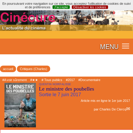
En poursuivant votre navigation sur ce site, vous acceptez l’utilisation de cookies de suivi
et de préférences
J’accepte
Désactiver les cookies
MENU
accueil
Critiques (Charles)
#A voir sûrement
#★★
# Tous publics
#2017
#Documentaire
QUENTIN NOIRFALISSE
Le ministre des poubelles
Sortie le 7 juin 2017
Article mis en ligne le
1er juin 2017
par
Charles De Clercq