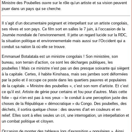
Ministre des Poubelles ouvre sur le rôle qu’un artiste et sa vision peuvent
jouer dans un pays qui se cherche.
Il s’agit d’un documentaire poignant et interpellant sur un artiste congolais,
ses rêves et son pays. Ce film sort en salles le 7 juin, à l’occasion de la
Journée mondiale de l’environnement. Il jette un regard lucide sur la RDC,
la situation politique et environnementale mais aussi sur l’Occident qui a
conduit sa nation là où elle se trouve.
Emmanuel Botalatala est un ministre congolais ! Son ministère, son
bureau, son terrain d’action, ce sont les décharges publiques, les
poubelles ! Mais ce ministre n’est pas un des presque soixante qui siègent
à la capitale. Certes, il habite Kinshasa, mais ses jambes sont déformées
par la polio et il occupe ce poste dans les quartiers pauvres et populaires
de la capitale. « Ministre des poubelles », c’est son nom d’artiste. Et c’est
ce qu’il est. Artiste de génie pour certains et fou pour d’autres. Mais cette
folie – qui n’en est pas à nos yeux – le conduit à une perception juste des
choses de la République « démocratique » du Congo. Des poubelles, des
déchets, il sortira quelque chose : des œuvres d’art en couleurs et en
relief. Elles sont à elles seules un cri, une interrogation, un interpellation et
un combat politique et citoyen.
Occasion de monter des tableaux lors d’exposition « populaires ». Ainsi,