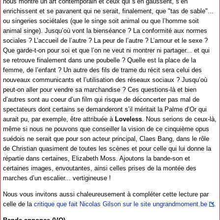
nous montre un art contemporain et ceux qui s’en gaussent, s’en
enrichissent et se pavanent qui ne serait, finalement, que "tas de sable"...
ou singeries sociétales (que le singe soit animal ou que l’homme soit
animal singe). Jusqu’où vont la bienséance ? La conformité aux normes
sociales ? L’accueil de l’autre ? La peur de l’autre ? L’amour et le sexe ?
Que garde-t-on pour soi et que l’on ne veut ni montrer ni partager... et qui
se retrouve finalement dans une poubelle ? Quelle est la place de la
femme, de l’enfant ? Un autre des fils de trame du récit sera celui des
nouveaux communicants et l’utilisation des réseaux sociaux ? Jusqu’où
peut-on aller pour vendre sa marchandise ? Ces questions-là et bien
d’autres sont au coeur d’un film qui risque de déconcerter pas mal de
spectateurs dont certains se demanderont s’il méritait la Palme d’Or qui
aurait pu, par exemple, être attribuée à
Loveless
. Nous serions de ceux-là,
même si nous ne pouvons que conseiller la vision de ce cinquième opus
suédois ne serait que pour son acteur principal, Claes Bang, dans le rôle
de Christian quasiment de toutes les scènes et pour celle qui lui donne la
répartie dans certaines, Elizabeth Moss. Ajoutons la bande-son et
certaines images, envoutantes, ainsi celles prises de la montée des
marches d’un escalier... vertigineuse !
Nous vous invitons aussi chaleureusement à compléter cette lecture par
celle de la
critique que fait Nicolas Gilson sur le site ungrandmoment.be
.