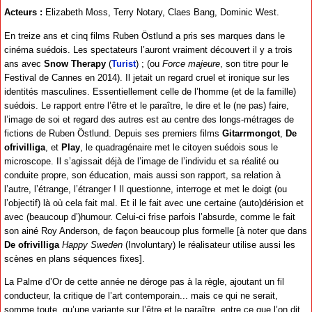
Acteurs :
Elizabeth Moss, Terry Notary, Claes Bang, Dominic West.
En treize ans et cinq films Ruben Östlund a pris ses marques dans le
cinéma suédois. Les spectateurs l’auront vraiment découvert il y a trois
ans avec
Snow Therapy
(
Turist
) ; (ou
Force majeure
, son titre pour le
Festival de Cannes en 2014). Il jetait un regard cruel et ironique sur les
identités masculines. Essentiellement celle de l’homme (et de la famille)
suédois. Le rapport entre l’être et le paraître, le dire et le (ne pas) faire,
l’image de soi et regard des autres est au centre des longs-métrages de
fictions de Ruben Östlund. Depuis ses premiers films
Gitarrmongot
,
De
ofrivilliga
, et
Play
, le quadragénaire met le citoyen suédois sous le
microscope. Il s’agissait déjà de l’image de l’individu et sa réalité ou
conduite propre, son éducation, mais aussi son rapport, sa relation à
l’autre, l’étrange, l’étranger ! Il questionne, interroge et met le doigt (ou
l’objectif) là où cela fait mal. Et il le fait avec une certaine (auto)dérision et
avec (beaucoup d’)humour. Celui-ci frise parfois l’absurde, comme le fait
son ainé Roy Anderson, de façon beaucoup plus formelle [à noter que dans
De ofrivilliga
Happy Sweden
(Involuntary) le réalisateur utilise aussi les
scènes en plans séquences fixes].
La Palme d’Or de cette année ne déroge pas à la règle, ajoutant un fil
conducteur, la critique de l’art contemporain... mais ce qui ne serait,
somme toute, qu’une variante sur l’être et le paraître, entre ce que l’on dit