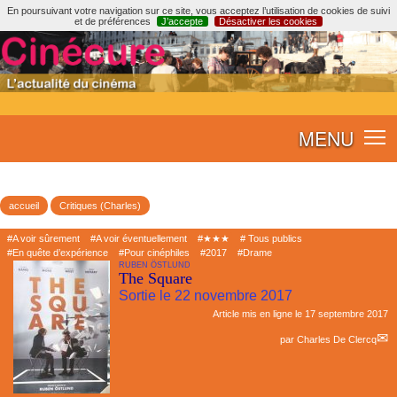
En poursuivant votre navigation sur ce site, vous acceptez l’utilisation de cookies de suivi
et de préférences
J’accepte
Désactiver les cookies
MENU
accueil
Critiques (Charles)
#A voir sûrement
#A voir éventuellement
#★★★
# Tous publics
#En quête d’expérience
#Pour cinéphiles
#2017
#Drame
RUBEN ÖSTLUND
The Square
Sortie le 22 novembre 2017
Article mis en ligne le
17 septembre 2017
par
Charles De Clercq