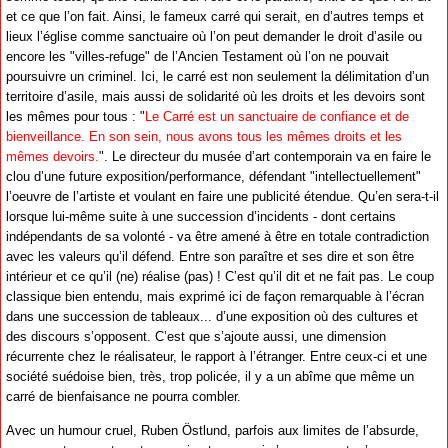
et ce que l’on fait. Ainsi, le fameux carré qui serait, en d’autres temps et
lieux l’église comme sanctuaire où l’on peut demander le droit d’asile ou
encore les "villes-refuge" de l’Ancien Testament où l’on ne pouvait
poursuivre un criminel. Ici, le carré est non seulement la délimitation d’un
territoire d’asile, mais aussi de solidarité où les droits et les devoirs sont
les mêmes pour tous : "
Le Carré est un sanctuaire de confiance et de
bienveillance. En son sein, nous avons tous les mêmes droits et les
mêmes devoirs.
". Le directeur du musée d’art contemporain va en faire le
clou d’une future exposition/performance, défendant "intellectuellement"
l’oeuvre de l’artiste et voulant en faire une publicité étendue. Qu’en sera-t-il
lorsque lui-même suite à une succession d’incidents - dont certains
indépendants de sa volonté - va être amené à être en totale contradiction
avec les valeurs qu’il défend. Entre son paraître et ses dire et son être
intérieur et ce qu’il (ne) réalise (pas) ! C’est qu’il dit et ne fait pas. Le coup
classique bien entendu, mais exprimé ici de façon remarquable à l’écran
dans une succession de tableaux... d’une exposition où des cultures et
des discours s’opposent. C’est que s’ajoute aussi, une dimension
récurrente chez le réalisateur, le rapport à l’étranger. Entre ceux-ci et une
société suédoise bien, très, trop policée, il y a un abîme que même un
carré de bienfaisance ne pourra combler.
Avec un humour cruel, Ruben Östlund, parfois aux limites de l’absurde,