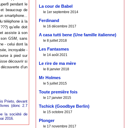
uper8 pendant le
La cour de Babel
s et beaucoup de
le 1er septembre 2014
 un smartphone...
Ferdinand
du téléphone à la
le 16 décembre 2017
???) qu’elle doit
 et assiste à son
A casa tutti bene (Une famille italienne)
ps son GSM, sans
le 8 juillet 2018
e - celui dont la
Les Fantasmes
sée, incroyable -
le 14 août 2021
course à pied sur
isse découvrir si
Le rire de ma mère
a découverte d’un
le 8 janvier 2018
Mr Holmes
le 5 juillet 2015
Toute première fois
le 17 janvier 2015
uis Prieto, devant
livres (donc 2.7
Tschick (Goodbye Berlin)
le 15 octobre 2017
ée la société de
mai 2016.
Plonger
le 17 novembre 2017