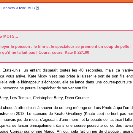
:
Lien vers la fiche IMDB
 MOTS...
oyer le poisson : le film et le spectateur se prennent un coup de pelle ! 
 qu’il ne fallait pas ! Cours, cours, Kate !! 22/100
États-Unis, un enfant disparaît toutes les 40 secondes, mais ça n’arriv
ça vous arrive. Kate Mcoy n’est pas prête à laisser le sort de son fils ent
u’elle voit le kidnappeur s’échapper, elle se lance dans une course-poursuite 
ni personne ne pourra l’empêcher de sauver son fils.
Berry, Lew Temple, Christopher Berry, Dana Gourrier.
nd-chose à attendre ni à sauver de ce long métrage de Luis Prieto à qui l’on
usher
en 2012. Le scénario de Knate Gwaltney (Knate Lee) ne tient pas non 
ce mauvais jeu de mots, s’agissant d’une mère - et la beauté de l’actrice Hall
 - qui va se lancer principalement dans une course poursuite du ou des ravis
age Correa) surnommé Marco. Ah oui, cela fait un jeu de dialogue : quand o