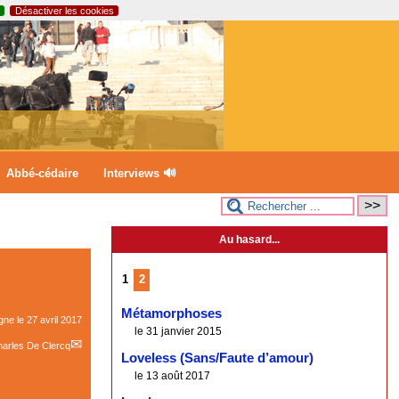
Désactiver les cookies
Abbé-cédaire
Interviews 🔊
Au hasard...
1
2
Métamorphoses
igne le
27 avril 2017
le 31 janvier 2015
arles De Clercq
Loveless (Sans/Faute d’amour)
le 13 août 2017