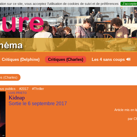
ion sur ce site, vous acceptez l’utilisation de cookies de suivi et de préférences
J’accepte
Critiques (Delphine)
Critiques (Charles)
Les 4 sans coups 🔊
es (Charles)
ous publics
#2017
#Thriller
LUIS PRIETO
Kidnap
Sortie le 6 septembre 2017
Article mis en l
par
Ch