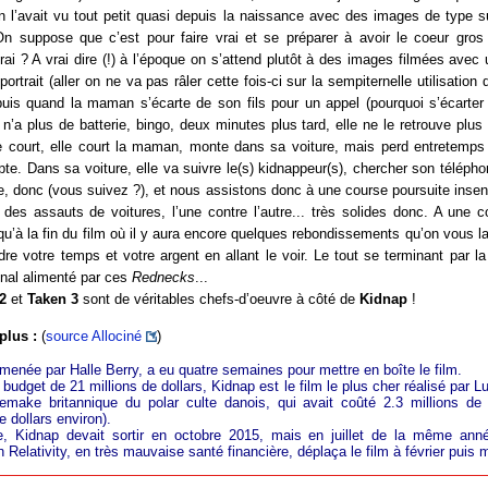
n l’avait vu tout petit quasi depuis la naissance avec des images de type s
On suppose que c’est pour faire vrai et se préparer à avoir le coeur gro
ai ? A vrai dire (!) à l’époque on s’attend plutôt à des images filmées avec
trait (aller on ne va pas râler cette fois-ci sur la sempiternelle utilisation 
 puis quand la maman s’écarte de son fils pour un appel (pourquoi s’écarter 
e n’a plus de batterie, bingo, deux minutes plus tard, elle ne le retrouve plus
e court, elle court la maman, monte dans sa voiture, mais perd entretem
te. Dans sa voiture, elle va suivre le(s) kidnappeur(s), chercher son téléphon
ide, donc (vous suivez ?), et nous assistons donc à une course poursuite insen
à des assauts de voitures, l’une contre l’autre... très solides donc. A une 
usqu’à la fin du film où il y aura encore quelques rebondissements qu’on vous la
re votre temps et votre argent en allant le voir. Le tout se terminant par l
onal alimenté par ces
Rednecks
...
2
et
Taken 3
sont de véritables chefs-d’oeuvre à côté de
Kidnap
!
plus :
(
source Allociné
)
 menée par Halle Berry, a eu quatre semaines pour mettre en boîte le film.
 budget de 21 millions de dollars, Kidnap est le film le plus cher réalisé par L
emake britannique du polar culte danois, qui avait coûté 2.3 millions de 
e dollars environ).
ne, Kidnap devait sortir en octobre 2015, mais en juillet de la même ann
n Relativity, en très mauvaise santé financière, déplaça le film à février puis 