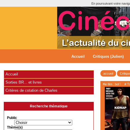
En poursuivant votre navigat
Accueil
Critiques (Julien)
accueil
Critiqu
Accueil
Sorties BR... et livres
#le film : bof !
# T
Critères de cotation de Charles
Recherche thématique
Public
Thème(s)