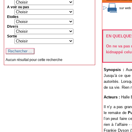
A voir ou pas
sur web 
Etoiles
Divers
EN QUELQUES
Sortie
On ne va pas n
kidnappé celui
Aucun résultat pour cette recherche
Synopsis :
Aux 
Jusqu’à ce que 
autorités. Lorsq
de sa vie. Rien 
Acteurs :
Halle 
Il n’y a pas gra
le remake de
P
l’on peut faire 
rien à l’affaire
Frankie Dyson (S