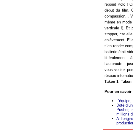
répond Polo ! O
début du film. 
compassion... Vr
même en mode por
verticale !). Et
stopper, car ell
enlèvement. Ell
s’en rendre comp
batterie était v
littéralement - 
l’autoroute... j
vous voulez perd
réseau internati
Taken 1
,
Taken 
Pour en savoir 
L’équipe,
Doté d’un
Pusher, r
millions d
A l’origi
productio