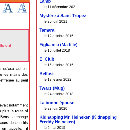
Lamb
le 11 décembre 2021
Mystère à Saint-Tropez
le 20 juin 2021
Tamara
le 12 octobre 2016
Figlia mia (Ma fille)
Ils ont
le 16 juillet 2018
El Club
le 16 octobre 2015
e qu’aux autres.
Belfast
re les mains des
le 18 février 2022
effrénée au péril
Twarz (Mug)
le 24 octobre 2018
La bonne épouse
 devait notamment
le 23 juin 2020
plus la route si
e Berry ne change
Kidnapping Mr. Heineken (Kidnapping
Freddy Heineken)
seurs de son fils
le 2 mai 2015
n l’appelle... il