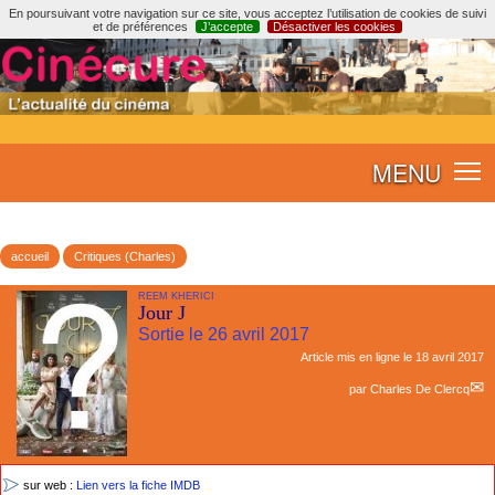
En poursuivant votre navigation sur ce site, vous acceptez l’utilisation de cookies de suivi
et de préférences
J’accepte
Désactiver les cookies
MENU
accueil
Critiques (Charles)
REEM KHERICI
Jour J
Sortie le 26 avril 2017
Article mis en ligne le
18 avril 2017
par
Charles De Clercq
sur web :
Lien vers la fiche IMDB