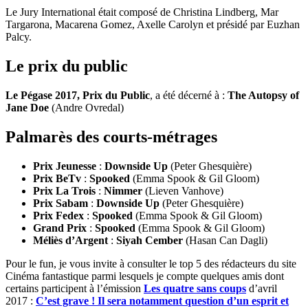
Le Jury International était composé de Christina Lindberg, Mar
Targarona, Macarena Gomez, Axelle Carolyn et présidé par Euzhan
Palcy.
Le prix du public
Le Pégase 2017, Prix du Public
, a été décerné à :
The Autopsy of
Jane Doe
(Andre Ovredal)
Palmarès des courts-métrages
Prix Jeunesse
:
Downside Up
(Peter Ghesquière)
Prix BeTv
:
Spooked
(Emma Spook & Gil Gloom)
Prix La Trois
:
Nimmer
(Lieven Vanhove)
Prix Sabam
:
Downside Up
(Peter Ghesquière)
Prix Fedex
:
Spooked
(Emma Spook & Gil Gloom)
Grand Prix
:
Spooked
(Emma Spook & Gil Gloom)
Méliès d’Argent
:
Siyah Cember
(Hasan Can Dagli)
Pour le fun, je vous invite à consulter le top 5 des rédacteurs du site
Cinéma fantastique parmi lesquels je compte quelques amis dont
certains participent à l’émission
Les quatre sans coups
d’avril
2017 :
C’est grave ! Il sera notamment question d’un esprit et