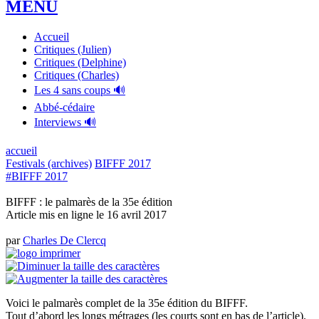
MENU
Accueil
Critiques (Julien)
Critiques (Delphine)
Critiques (Charles)
Les 4 sans coups 🔊
Abbé-cédaire
Interviews 🔊
accueil
Festivals (archives)
BIFFF 2017
#BIFFF 2017
BIFFF : le palmarès de la 35e édition
Article mis en ligne le
16 avril 2017
par
Charles De Clercq
Voici le palmarès complet de la 35e édition du BIFFF.
Tout d’abord les longs métrages (les courts sont en bas de l’article).