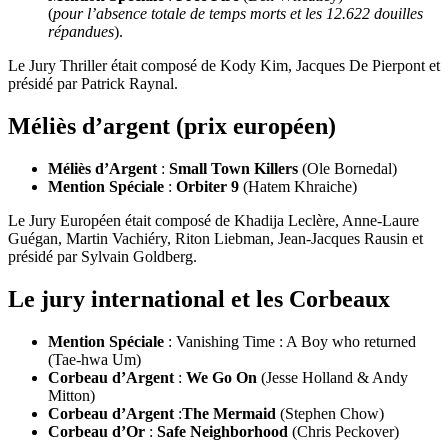
(
pour l’absence totale de temps morts et les 12.622 douilles
répandues
).
Le Jury Thriller était composé de Kody Kim, Jacques De Pierpont et
présidé par Patrick Raynal.
Méliès d’argent (prix européen)
Méliès d’Argent
:
Small Town Killers
(Ole Bornedal)
Mention Spéciale
:
Orbiter 9
(Hatem Khraiche)
Le Jury Européen était composé de Khadija Leclère, Anne-Laure
Guégan, Martin Vachiéry, Riton Liebman, Jean-Jacques Rausin et
présidé par Sylvain Goldberg.
Le jury international et les Corbeaux
Mention Spéciale
: Vanishing Time : A Boy who returned
(Tae-hwa Um)
Corbeau d’Argent
:
We Go On
(Jesse Holland & Andy
Mitton)
Corbeau d’Argent
:
The Mermaid
(Stephen Chow)
Corbeau d’Or
:
Safe Neighborhood
(Chris Peckover)