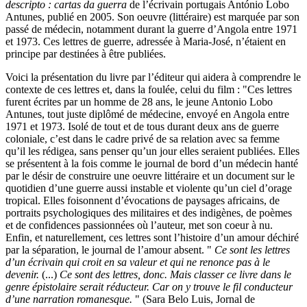
descripto : cartas da guerra
de l’écrivain portugais António Lobo
Antunes, publié en 2005. Son oeuvre (littéraire) est marquée par son
passé de médecin, notamment durant la guerre d’Angola entre 1971
et 1973. Ces lettres de guerre, adressée à Maria-José, n’étaient en
principe par destinées à être publiées.
Voici la présentation du livre par l’éditeur qui aidera à comprendre le
contexte de ces lettres et, dans la foulée, celui du film : "
Ces lettres
furent écrites par un homme de 28 ans, le jeune Antonio Lobo
Antunes, tout juste diplômé de médecine, envoyé en Angola entre
1971 et 1973. Isolé de tout et de tous durant deux ans de guerre
coloniale, c’est dans le cadre privé de sa relation avec sa femme
qu’il les rédigea, sans penser qu’un jour elles seraient publiées. Elles
se présentent à la fois comme le journal de bord d’un médecin hanté
par le désir de construire une oeuvre littéraire et un document sur le
quotidien d’une guerre aussi instable et violente qu’un ciel d’orage
tropical. Elles foisonnent d’évocations de paysages africains, de
portraits psychologiques des militaires et des indigènes, de poèmes
et de confidences passionnées où l’auteur, met son coeur à nu.
Enfin, et naturellement, ces lettres sont l’histoire d’un amour déchiré
par la séparation, le journal de l’amour absent.
"
Ce sont les lettres
d’un écrivain qui croit en sa valeur et qui ne renonce pas à le
devenir.
(...)
Ce sont des lettres, donc. Mais classer ce livre dans le
genre épistolaire serait réducteur. Car on y trouve le fil conducteur
d’une narration romanesque.
" (Sara Belo Luis, Jornal de