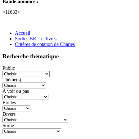
Bande-annonce :
<11633>
Accueil
Sorties BR... et livres
Critères de cotation de Charles
Recherche thématique
Public
Thème(s)
A voir ou pas
Etoiles
Divers
Sortie