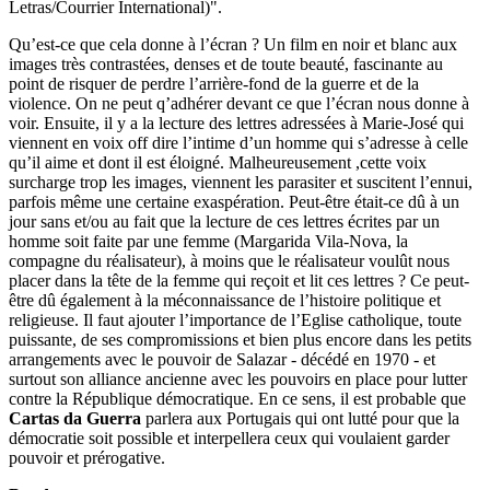
Letras/Courrier International)".
Qu’est-ce que cela donne à l’écran ? Un film en noir et blanc aux
images très contrastées, denses et de toute beauté, fascinante au
point de risquer de perdre l’arrière-fond de la guerre et de la
violence. On ne peut q’adhérer devant ce que l’écran nous donne à
voir. Ensuite, il y a la lecture des lettres adressées à Marie-José qui
viennent en voix off dire l’intime d’un homme qui s’adresse à celle
qu’il aime et dont il est éloigné. Malheureusement ,cette voix
surcharge trop les images, viennent les parasiter et suscitent l’ennui,
parfois même une certaine exaspération. Peut-être était-ce dû à un
jour sans et/ou au fait que la lecture de ces lettres écrites par un
homme soit faite par une femme (Margarida Vila-Nova, la
compagne du réalisateur), à moins que le réalisateur voulût nous
placer dans la tête de la femme qui reçoit et lit ces lettres ? Ce peut-
être dû également à la méconnaissance de l’histoire politique et
religieuse. Il faut ajouter l’importance de l’Eglise catholique, toute
puissante, de ses compromissions et bien plus encore dans les petits
arrangements avec le pouvoir de Salazar - décédé en 1970 - et
surtout son alliance ancienne avec les pouvoirs en place pour lutter
contre la République démocratique. En ce sens, il est probable que
Cartas da Guerra
parlera aux Portugais qui ont lutté pour que la
démocratie soit possible et interpellera ceux qui voulaient garder
pouvoir et prérogative.