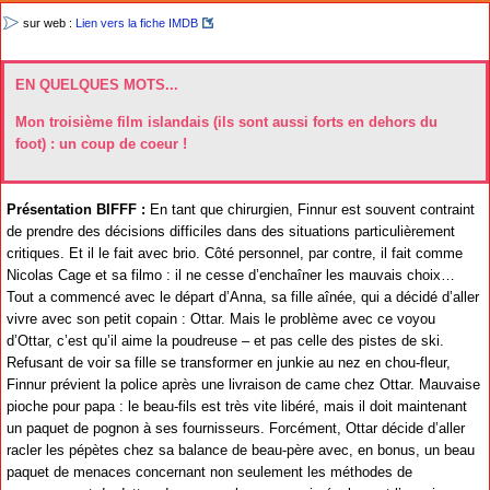
sur web :
Lien vers la fiche IMDB
EN QUELQUES MOTS...
Mon troisième film islandais (ils sont aussi forts en dehors du
foot) : un coup de coeur !
Présentation BIFFF :
En tant que chirurgien, Finnur est souvent contraint
de prendre des décisions difficiles dans des situations particulièrement
critiques. Et il le fait avec brio. Côté personnel, par contre, il fait comme
Nicolas Cage et sa filmo : il ne cesse d’enchaîner les mauvais choix…
Tout a commencé avec le départ d’Anna, sa fille aînée, qui a décidé d’aller
vivre avec son petit copain : Ottar. Mais le problème avec ce voyou
d’Ottar, c’est qu’il aime la poudreuse – et pas celle des pistes de ski.
Refusant de voir sa fille se transformer en junkie au nez en chou-fleur,
Finnur prévient la police après une livraison de came chez Ottar. Mauvaise
pioche pour papa : le beau-fils est très vite libéré, mais il doit maintenant
un paquet de pognon à ses fournisseurs. Forcément, Ottar décide d’aller
racler les pépètes chez sa balance de beau-père avec, en bonus, un beau
paquet de menaces concernant non seulement les méthodes de