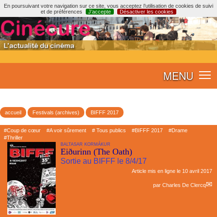
En poursuivant votre navigation sur ce site, vous acceptez l’utilisation de cookies de suivi
et de préférences
J’accepte
Désactiver les cookies
MENU
accueil
Festivals (archives)
BIFFF 2017
#Coup de cœur
#A voir sûrement
# Tous publics
#BIFFF 2017
#Drame
#Thriller
BALTASAR KORMÁKUR
Eiðurinn (The Oath)
Sortie au BIFFF le 8/4/17
Article mis en ligne le
10 avril 2017
par
Charles De Clercq