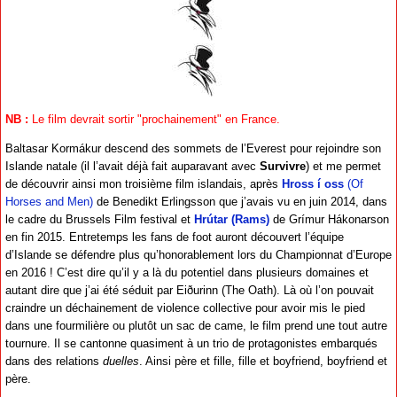
NB :
Le film devrait sortir "prochainement" en France.
Baltasar Kormákur descend des sommets de l’Everest pour rejoindre son
Islande natale (il l’avait déjà fait auparavant avec
Survivre
) et me permet
de découvrir ainsi mon troisième film islandais, après
Hross í oss
(Of
Horses and Men)
de Benedikt Erlingsson que j’avais vu en juin 2014, dans
le cadre du Brussels Film festival et
Hrútar (Rams)
de Grímur Hákonarson
en fin 2015. Entretemps les fans de foot auront découvert l’équipe
d’Islande se défendre plus qu’honorablement lors du Championnat d’Europe
en 2016 ! C’est dire qu’il y a là du potentiel dans plusieurs domaines et
autant dire que j’ai été séduit par Eiðurinn (The Oath). Là où l’on pouvait
craindre un déchainement de violence collective pour avoir mis le pied
dans une fourmilière ou plutôt un sac de came, le film prend une tout autre
tournure. Il se cantonne quasiment à un trio de protagonistes embarqués
dans des relations
duelles
. Ainsi père et fille, fille et boyfriend, boyfriend et
père.