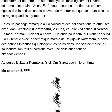
recouvrement de dettes de ses employeurs, mais également l’avenir
désormais incertain d’Anna. Et là, vaut mieux pas se fier aux prénoms
rigolos des Islandais, car ils peuvent se montrer pire que des ours polaires
en rogne quand ils s’y mettent…
Après un passage remarqué à Hollywood et des collaborations fructueuses
avec Mark Wahlberg (
Contraband
,
2 Guns
) et Jake Gyllenhaal (
Everest
),
Baltasar Kormakur revient au pays – l’Islande pour ceux qui n’ont rien suivi
– où il renoue avec la thématique morale de Reykjavik-Rotterdam, à savoir
des bonnes intentions qui plongent les héros dans une sacrée merde, et
saupoudre son thriller nordique avec une délicieuse touche
hitchcockienne !
Acteurs :
Baltasar Kormákur, Gísli Örn Garðarsson, Hera Hilmar
Ma cotation BIFFF :