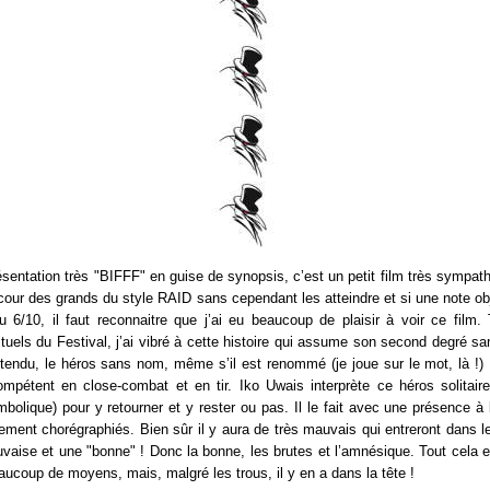
ésentation très "BIFFF" en guise de synopsis, c’est un petit film très sympat
 cour des grands du style RAID sans cependant les atteindre et si une note obj
u 6/10, il faut reconnaitre que j’ai eu beaucoup de plaisir à voir ce film
tuels du Festival, j’ai vibré à cette histoire qui assume son second degré s
tendu, le héros sans nom, même s’il est renommé (je joue sur le mot, là !)
ompétent en close-combat et en tir. Iko Uwais interprète ce héros solitair
mbolique) pour y retourner et y rester ou pas. Il le fait avec une présence à
ent chorégraphiés. Bien sûr il y aura de très mauvais qui entreront dans l
ise et une "bonne" ! Donc la bonne, les brutes et l’amnésique. Tout cela est
aucoup de moyens, mais, malgré les trous, il y en a dans la tête !