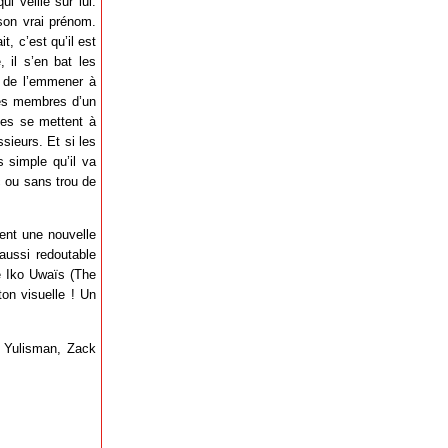
i veille sur lui.
 son vrai prénom.
t, c’est qu’il est
 il s’en bat les
rs de l’emmener à
 les membres d’un
mes se mettent à
sieurs. Et si les
s simple qu’il va
c ou sans trou de
ent une nouvelle
aussi redoutable
de Iko Uwaïs (The
on visuelle ! Un
i Yulisman, Zack