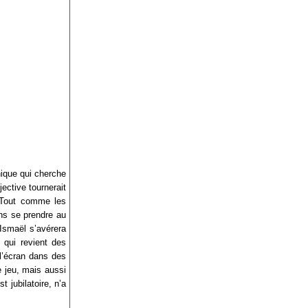
hique qui cherche
ective tournerait
. Tout comme les
ans se prendre au
 Ismaël s’avérera
e qui revient des
 l’écran dans des
e jeu, mais aussi
 jubilatoire, n’a