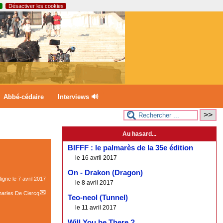
Désactiver les cookies
Abbé-cédaire
Interviews 🔊
Au hasard...
BIFFF : le palmarès de la 35e édition
le 16 avril 2017
On - Drakon (Dragon)
ligne le
7 avril 2017
le 8 avril 2017
arles De Clercq
Teo-neol (Tunnel)
le 11 avril 2017
Will You be There ?