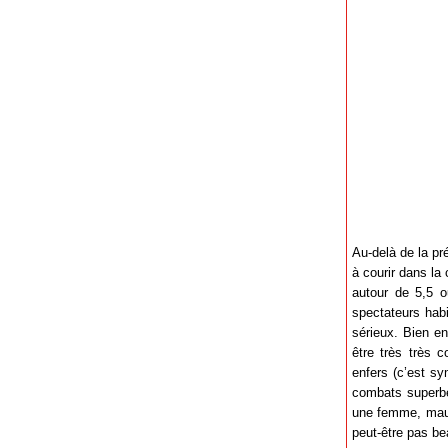
Au-delà de la pr
à courir dans la
autour de 5,5 o
spectateurs habi
sérieux. Bien en
être très très c
enfers (c’est sy
combats superbem
une femme, mauva
peut-être pas be