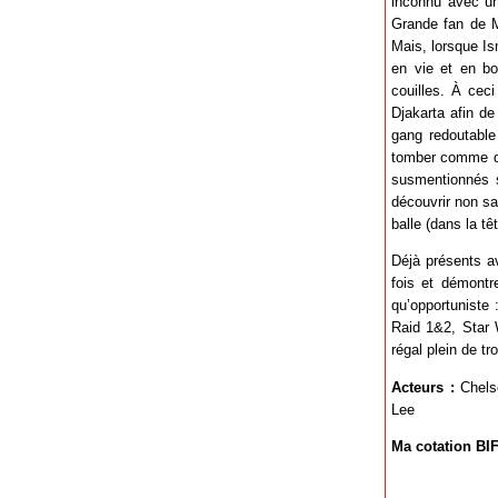
inconnu avec un 
Grande fan de Mo
Mais, lorsque Ism
en vie et en bo
couilles. À ceci
Djakarta afin de
gang redoutable
tomber comme des
susmentionnés sa
découvrir non sa
balle (dans la t
Déjà présents a
fois et démontr
qu’opportuniste 
Raid 1&2, Star 
régal plein de tr
Acteurs :
Chelse
Lee
Ma cotation BIF