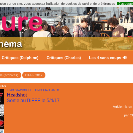
ion sur ce site, vous acceptez l’utilisation de cookies de suivi et de préférences
J’accepte
Critiques (Delphine)
Critiques (Charles)
Les 4 sans coups 🔊
ls (archives)
BIFFF 2017
iller
KIMO STAMBOEL ET TIMO TJAHJANTO
Headshot
Sortie au BIFFF le 5/4/17
Article mis en 
par
Ch