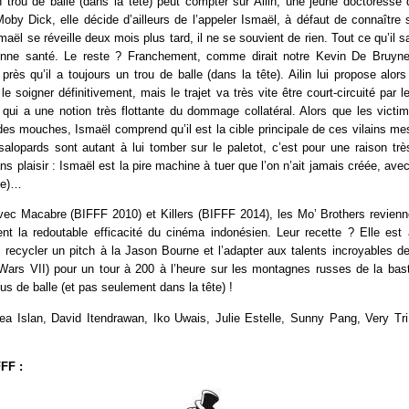
trou de balle (dans la tête) peut compter sur Ailin, une jeune doctoresse qu
by Dick, elle décide d’ailleurs de l’appeler Ismaël, à défaut de connaître
aël se réveille deux mois plus tard, il ne se souvient de rien. Tout ce qu’il sai
nne santé. Le reste ? Franchement, comme dirait notre Kevin De Bruyne,
 près qu’il a toujours un trou de balle (dans la tête). Ailin lui propose alo
 le soigner définitivement, mais le trajet va très vite être court-circuité par
 qui a une notion très flottante du dommage collatéral. Alors que les victi
 mouches, Ismaël comprend qu’il est la cible principale de ces vilains mes
lopards sont autant à lui tomber sur le paletot, c’est pour une raison trè
ns plaisir : Ismaël est la pire machine à tuer que l’on n’ait jamais créée, ave
ête)…
vec Macabre (BIFFF 2010) et Killers (BIFFF 2014), les Mo’ Brothers revienn
ent la redoutable efficacité du cinéma indonésien. Leur recette ? Elle est 
: recycler un pitch à la Jason Bourne et l’adapter aux talents incroyables 
Wars VII) pour un tour à 200 à l’heure sur les montagnes russes de la bast
ous de balle (et pas seulement dans la tête) !
a Islan, David Itendrawan, Iko Uwais, Julie Estelle, Sunny Pang, Very Tr
FF :