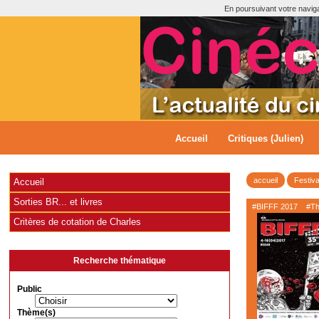
En poursuivant votre navigat
Accueil
Critiques (Julien)
accueil
Festiva
Accueil
Sorties BR... et livres
#BIFFF 2017
#Thr
Critères de cotation de Charles
Recherche thématique
Public
Thème(s)