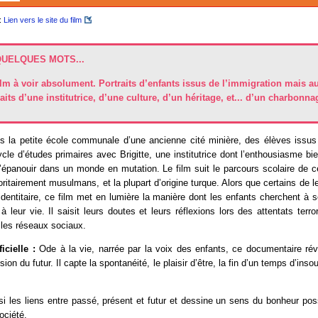
:
Lien vers le site du film
QUELQUES MOTS...
ilm à voir absolument. Portraits d’enfants issus de l’immigration mais au
aits d’une institutrice, d’une culture, d’un héritage, et... d’un charbonna
 la petite école communale d’une ancienne cité minière, des élèves issus 
ycle d’études primaires avec Brigitte, une institutrice dont l’enthousiasme bie
’épanouir dans un monde en mutation. Le film suit le parcours scolaire de c
ritairement musulmans, et la plupart d’origine turque. Alors que certains de le
 identitaire, ce film met en lumière la manière dont les enfants cherchent à s
 leur vie. Il saisit leurs doutes et leurs réflexions lors des attentats terro
 les réseaux sociaux.
icielle :
Ode à la vie, narrée par la voix des enfants, ce documentaire révè
ision du futur. Il capte la spontanéité, le plaisir d’être, la fin d’un temps d’in
nsi les liens entre passé, présent et futur et dessine un sens du bonheur pos
société.