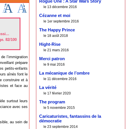
Rogue One : A Star Wars Story
le 13 décembre 2016
Cézanne et moi
le 1er septembre 2016
The Happy Prince
ssi...
le 18 août 2018
ge. 82/100
Hight-Rise
le 21 mars 2016
de l’immigration
Merci patron
nveillant prépare
le 9 mai 2016
es petits-enfants
La mécanique de l’ombre
urs aînés font le
le 11 décembre 2016
e construire et à
ristes et face au
La vérité
le 17 février 2020
le surtout leurs
The program
souciance avec ses
le 5 novembre 2015
Caricaturistes, fantassins de la
démocratie
sible, au sein de
le 23 septembre 2014