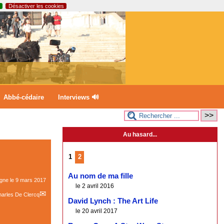
Désactiver les cookies
Abbé-cédaire
Interviews 🔊
Au hasard...
1
2
Au nom de ma fille
igne le
9 mars 2017
le 2 avril 2016
arles De Clercq
David Lynch : The Art Life
le 20 avril 2017