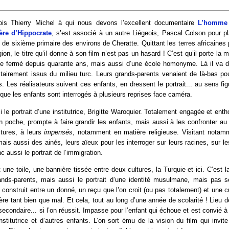
ois Thierry Michel à qui nous devons l’excellent documentaire
L’homme 
ère d’Hippocrate
, s’est associé à un autre Liégeois, Pascal Colson pour p
de sixième primaire des environs de Cheratte. Quittant les terres africaines 
ion, le titre qu’il donne à son film n’est pas un hasard ! C’est qu’il porte la
e fermé depuis quarante ans, mais aussi d’une école homonyme. Là il va dre
itairement issus du milieu turc. Leurs grands-parents venaient de là-bas pou
. Les réalisateurs suivent ces enfants, en dressent le portrait... au sens fi
que les enfants sont interrogés à plusieurs reprises face caméra.
i le portrait d’une institutrice, Brigitte Waroquier. Totalement engagée et enth
 poche, prompte à faire grandir les enfants, mais aussi à les confronter au ré
tures, à leurs
impensés
, notamment en matière religieuse. Visitant notam
is aussi des ainés, leurs aïeux pour les interroger sur leurs racines, sur le
 aussi le portrait de l’immigration.
st une toile, une bannière tissée entre deux cultures, la Turquie et ici. C’est 
ands-parents, mais aussi le portrait d’une identité musulmane, mais pas 
 construit entre un donné, un reçu que l’on croit (ou pas totalement) et une c
sère tant bien que mal. Et cela, tout au long d’une année de scolarité ! Lieu de
 secondaire... si l’on réussit. Impasse pour l’enfant qui échoue et est convié à re
titutrice et d’autres enfants. L’on sort ému de la vision du film qui invite