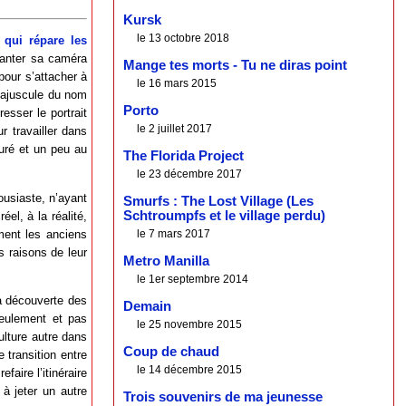
Kursk
le 13 octobre 2018
qui répare les
lanter sa caméra
Mange tes morts - Tu ne diras point
pour s’attacher à
le 16 mars 2015
 majuscule du nom
Porto
sser le portrait
le 2 juillet 2017
r travailler dans
guré et un peu au
The Florida Project
le 23 décembre 2017
ousiaste, n’ayant
Smurfs : The Lost Village (Les
Schtroumpfs et le village perdu)
el, à la réalité,
ment les anciens
le 7 mars 2017
s raisons de leur
Metro Manilla
le 1er septembre 2014
la découverte des
Demain
seulement et pas
le 25 novembre 2015
ulture autre dans
Coup de chaud
 transition entre
le 14 décembre 2015
faire l’itinéraire
 à jeter un autre
Trois souvenirs de ma jeunesse