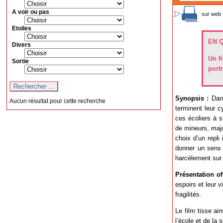
A voir ou pas
sur web 
Etoiles
EN 
Divers
Un f
Sortie
portr
Synopsis :
Dans
Aucun résultat pour cette recherche
terminent leur c
ces écoliers à s
de mineurs, majo
choix d’un repli
donner un sens à
harcèlement sur
Présentation off
espoirs et leur v
fragilités.
Le film tisse ai
l’école et de la 