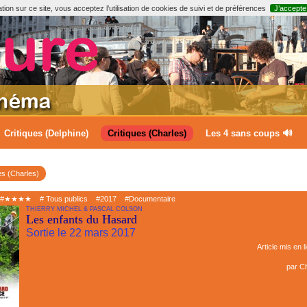
ion sur ce site, vous acceptez l’utilisation de cookies de suivi et de préférences
J’accepte
Critiques (Delphine)
Critiques (Charles)
Les 4 sans coups 🔊
es (Charles)
#★★★★
# Tous publics
#2017
#Documentaire
THIERRY MICHEL & PASCAL COLSON
Les enfants du Hasard
Sortie le 22 mars 2017
Article mis en l
par
Ch