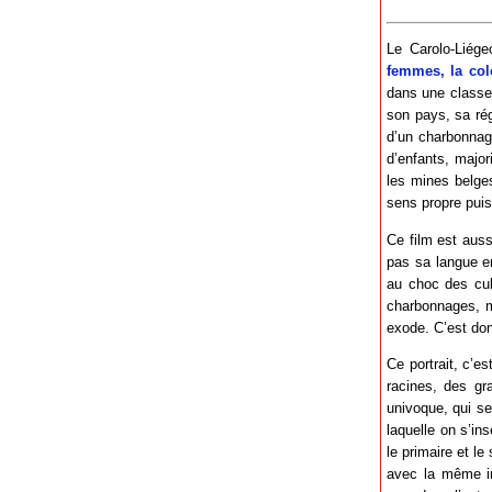
Le Carolo-Liége
femmes, la col
dans une classe 
son pays, sa rég
d’un charbonnag
d’enfants, major
les mines belges
sens propre puis
Ce film est auss
pas sa langue en
au choc des cul
charbonnages, ma
exode. C’est donc
Ce portrait, c’e
racines, des gr
univoque, qui se
laquelle on s’in
le primaire et le
avec la même ins