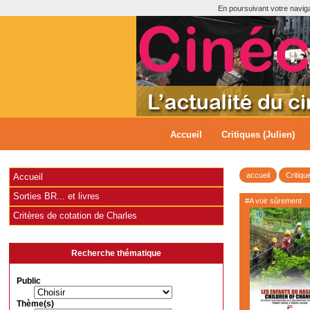
En poursuivant votre navigat
Accueil
Critiques (Julien)
accueil
Critiqu
Accueil
Sorties BR... et livres
#A voir sûrement
Critères de cotation de Charles
Recherche thématique
Public
Thème(s)