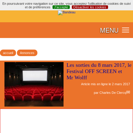
En poursuivant votre navigation sur ce site, vous acceptez l’utilisation de cookies de suivi
et de préférences
J’accepte
Désactiver les cookies
MENU
accueil
Annonces
Les sorties du 8 mars 2017, le
Festival OFF SCREEN et
Mr Wolff
Article mis en ligne le
2 mars 2017
par
Charles De Clercq