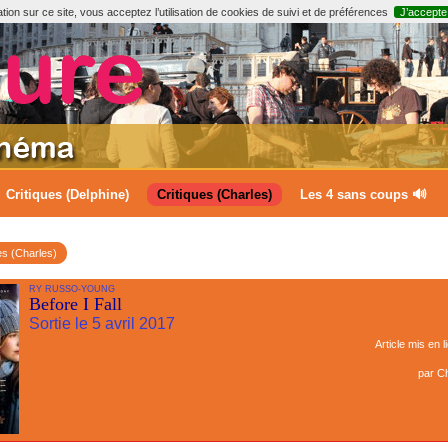
ion sur ce site, vous acceptez l’utilisation de cookies de suivi et de préférences
J’accepte
Critiques (Delphine)
Critiques (Charles)
Les 4 sans coups 🔊
es (Charles)
RY RUSSO-YOUNG
Before I Fall
Sortie le 5 avril 2017
Article mis en l
par
Ch