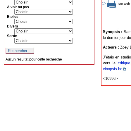
sur web 
A voir ou pas
Etoiles
Divers
Synopsis :
Sam,
Sortie
le dernier jour d
Acteurs :
Zoey D
J’étais en studi
Aucun résultat pour cette recherche
vers la
critiq
cinopsis.be
.
<10996>