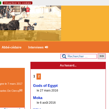
Désactiver les cookies
Abbé-cédaire
Interviews 🔊
Au hasard...
1
2
igne le
7 mars 2017
Gods of Egypt
le 27 mars 2016
arles De Clercq
Moka
le 6 août 2016