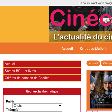
En poursuivant votre navigat
Accueil
Critiques (Julien)
accueil
Critiqu
Accueil
Sorties BR... et livres
Critères de cotation de Charles
Recherche thématique
Public
Thème(s)