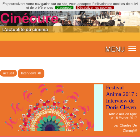
En poursuivant votre navigation sur ce site, vous acceptez l’utilisation de cookies de suivi
et de préférences
J’accepte
Désactiver les cookies
MENU
accueil
Interviews 🔊
Festival
Anima 2017 :
Interview de
Doris Cleven
Article mis en ligne
le
18 février 2017
par
Charles De
Clercq