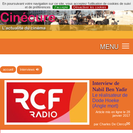
En poursuivant votre navigation sur ce site, vous acceptez l’utilisation de cookies de suivi
et de préférences
J’accepte
Désactiver les cookies
MENU
accueil
Interviews 🔊
Interview de
Nabil Ben Yadir
Le réalisateur de
Dode Hoeke
(Angle mort)
Article mis en ligne le
28
janvier 2017
par
Charles De Clercq