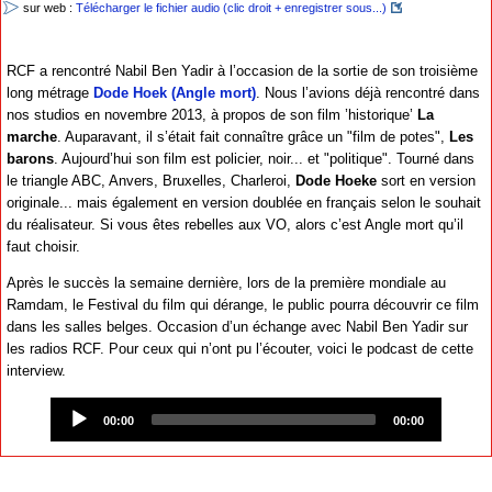
sur web :
Télécharger le fichier audio (clic droit + enregistrer sous...)
RCF a rencontré Nabil Ben Yadir à l’occasion de la sortie de son troisième
long métrage
Dode Hoek (Angle mort)
. Nous l’avions déjà rencontré dans
nos studios en novembre 2013, à propos de son film ’historique’
La
marche
. Auparavant, il s’était fait connaître grâce un "film de potes",
Les
barons
. Aujourd’hui son film est policier, noir... et "politique". Tourné dans
le triangle ABC, Anvers, Bruxelles, Charleroi,
Dode Hoeke
sort en version
originale... mais également en version doublée en français selon le souhait
du réalisateur. Si vous êtes rebelles aux VO, alors c’est Angle mort qu’il
faut choisir.
Après le succès la semaine dernière, lors de la première mondiale au
Ramdam, le Festival du film qui dérange, le public pourra découvrir ce film
dans les salles belges. Occasion d’un échange avec Nabil Ben Yadir sur
les radios RCF. Pour ceux qui n’ont pu l’écouter, voici le podcast de cette
interview.
Audio
Player
00:00
00:00