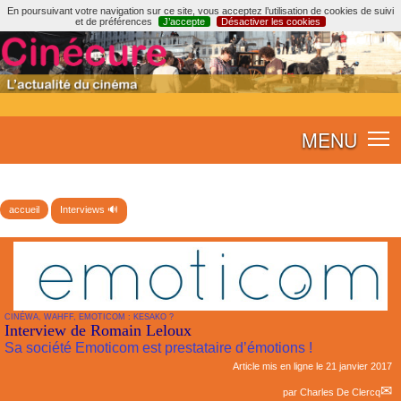
En poursuivant votre navigation sur ce site, vous acceptez l’utilisation de cookies de suivi
et de préférences
J’accepte
Désactiver les cookies
MENU
accueil
Interviews 🔊
CINÉWA, WAHFF, EMOTICOM : KESAKO ?
Interview de Romain Leloux
Sa société Emoticom est prestataire d’émotions !
Article mis en ligne le
21 janvier 2017
par
Charles De Clercq