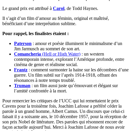
Le grand prix est attribué à
Carol
, de Todd Haynes.
Il s’agit d’un film d’amour au féminin, original et maîtrisé,
bénéficiant d’une interprétation sublime.
Pour rappel, les finalistes étaient :
Paterson
: amour et poésie illuminent le minimalisme d’un
Jim Jarmusch au sommet de son art.
Comancheria
(Hell or High Water)
: un western
contemporain intense, explorant l’Amérique profonde, entre
cinéma de genre et réalisme social.
Frantz
: comment surmonter la haine sur les décombres d’une
guerre. Un film subtil sur l’après 1914-1918, offrant des
résonances à notre temps troublé.
Truman
: un film aussi juste qu’émouvant et élégant sur
l’amitié confrontée à la mort.
Pour remercier les critiques de l’UCC qui lui remettaient le prix
Cavens pour la troisième fois, Joachim Lafosse a préféré céder la
parole à un grand homme, Albert Camus. Un discours que celui-ci
faisait il y a soixante ans, le 10 décembre 1957, pour la réception de
son prix Nobel de littérature. Des paroles qui résonnent encore de
façon actuelle aujourd’hui. Merci à Joachim Lafosse de nous avoir