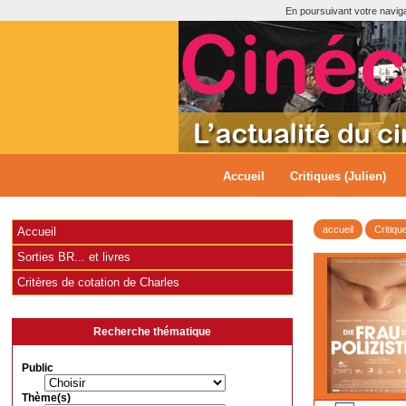
En poursuivant votre navigat
Accueil
Critiques (Julien)
accueil
Critiqu
Accueil
Sorties BR... et livres
Critères de cotation de Charles
Recherche thématique
Public
Thème(s)