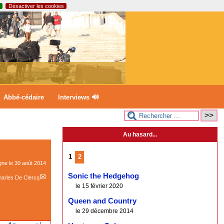
Désactiver les cookies
Abbé-cédaire
Interviews 🔊
Au hasard...
1
2
igne le
30 août 2014
Sonic the Hedgehog
arles De Clercq
le 15 février 2020
Queen and Country
le 29 décembre 2014