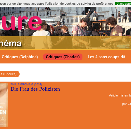
ion sur ce site, vous acceptez l’utilisation de cookies de suivi et de préférences
J’accepte
Critiques (Delphine)
Critiques (Charles)
Les 4 sans coups 🔊
es (Charles)
PHILIP GRÖNING (2014)
Die Frau des Polizisten
Article mis en l
par
Ch