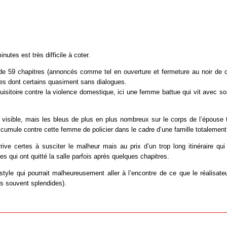
nutes est très difficile à coter.
de 59 chapitres (annoncés comme tel en ouverture et fermeture au noir de 
es dont certains quasiment sans dialogues.
quisitoire contre la violence domestique, ici une femme battue qui vit avec son
 visible, mais les bleus de plus en plus nombreux sur le corps de l’épouse 
ccumule contre cette femme de policier dans le cadre d’une famille totalement 
rrive certes à susciter le malheur mais au prix d’un trop long itinéraire q
es qui ont quitté la salle parfois après quelques chapitres.
tyle qui pourrait malheureusement aller à l’encontre de ce que le réalisat
s souvent splendides).