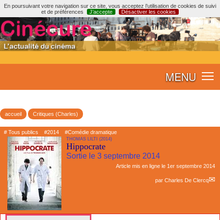
En poursuivant votre navigation sur ce site, vous acceptez l’utilisation de cookies de suivi
et de préférences
J’accepte
Désactiver les cookies
MENU
accueil
Critiques (Charles)
# Tous publics
#2014
#Comédie dramatique
THOMAS LILTI (2014)
Hippocrate
Sortie le 3 septembre 2014
Article mis en ligne le
1er septembre 2014
par
Charles De Clercq