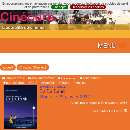
En poursuivant votre navigation sur ce site, vous acceptez l’utilisation de cookies de suivi
et de préférences
J’accepte
Désactiver les cookies
MENU
accueil
Critiques (Charles)
#Coup de cœur
#A voir absolument
#★★★★(★)
# Tous publics
#Pour cinéphiles
#2017
#Comédie
#Drame
#Musical
DAMIEN CHAZELLE
La La Land
Sortie le 25 janvier 2017
Article mis en ligne le
19 novembre 2016
par
Charles De Clercq