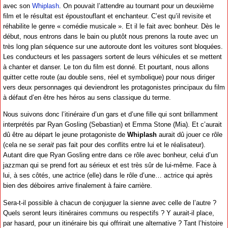
avec son
Whiplash
. On pouvait l’attendre au tournant pour un deuxième
film et le résultat est époustouflant et enchanteur. C’est qu’il revisite et
réhabilite le genre « comédie musicale ». Et il le fait avec bonheur. Dès le
début, nous entrons dans le bain ou plutôt nous prenons la route avec un
très long plan séquence sur une autoroute dont les voitures sont bloquées.
Les conducteurs et les passagers sortent de leurs véhicules et se mettent
à chanter et danser. Le ton du film est donné. Et pourtant, nous allons
quitter cette route (au double sens, réel et symbolique) pour nous diriger
vers deux personnages qui deviendront les protagonistes principaux du film
à défaut d’en être hes héros au sens classique du terme.
Nous suivons donc l’itinéraire d’un gars et d’une fille qui sont brillamment
interprétés par Ryan Gosling (Sebastian) et Emma Stone (Mia). Et c’aurait
dû être au départ le jeune protagoniste de
Whiplash
aurait dû jouer ce rôle
(cela ne se
serait
pas fait pour des conflits entre lui et le réalisateur).
Autant dire que Ryan Gosling entre dans ce rôle avec bonheur, celui d’un
jazzman qui se prend fort au sérieux et est très sûr de lui-même. Face à
lui, à ses côtés, une actrice (elle) dans le rôle d’une… actrice qui après
bien des déboires arrive finalement à faire carrière.
Sera-t-il possible à chacun de conjuguer la sienne avec celle de l’autre ?
Quels seront leurs itinéraires communs ou respectifs ? Y aurait-il place,
par hasard, pour un itinéraire bis qui offrirait une alternative ? Tant l’histoire