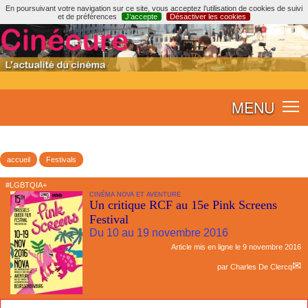
En poursuivant votre navigation sur ce site, vous acceptez l’utilisation de cookies de suivi
et de préférences
J’accepte
Désactiver les cookies
MENU
accueil
Festivals
#LGBTQIA+
CINÉMA NOVA ET AVENTURE
Un critique RCF au 15e Pink Screens
Festival
Du 10 au 19 novembre 2016
Article mis en ligne le
9 novembre 2016
par
Charles De Clercq