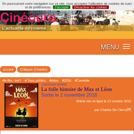
En poursuivant votre navigation sur ce site, vous acceptez l’utilisation de cookies de suivi
et de préférences
J’accepte
Désactiver les cookies
MENU
accueil
Critiques (Charles)
#le film : bof !
# Tous publics
#Ados
#2016
#Comédie
JONATHAN BARRÉ
La folle histoire de Max et Léon
Sortie le 2 novembre 2016
Article mis en ligne le
13 octobre 2016
par
Charles De Clercq