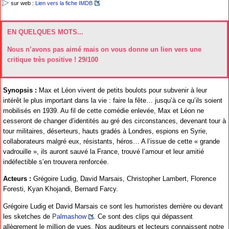
sur web :
Lien vers la fiche IMDB
EN QUELQUES MOTS...
Nous n’avons pas aimé mais on vous donne un lien vers une
critique très positive ! 29/100
Synopsis :
Max et Léon vivent de petits boulots pour subvenir à leur
intérêt le plus important dans la vie : faire la fête… jusqu’à ce qu’ils soient
mobilisés en 1939. Au fil de cette comédie enlevée, Max et Léon ne
cesseront de changer d’identités au gré des circonstances, devenant tour à
tour militaires, déserteurs, hauts gradés à Londres, espions en Syrie,
collaborateurs malgré eux, résistants, héros… A l’issue de cette « grande
vadrouille », ils auront sauvé la France, trouvé l’amour et leur amitié
indéfectible s’en trouvera renforcée.
Acteurs :
Grégoire Ludig, David Marsais, Christopher Lambert, Florence
Foresti, Kyan Khojandi, Bernard Farcy.
Grégoire Ludig et David Marsais ce sont les humoristes derrière ou devant
les sketches de
Palmashow
. Ce sont des clips qui dépassent
allègrement le million de vues. Nos auditeurs et lecteurs connaissent notre