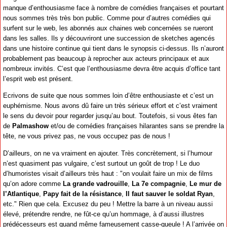
manque d’enthousiasme face à nombre de comédies françaises et pourtant
nous sommes très très bon public. Comme pour d’autres comédies qui
surfent sur le web, les abonnés aux chaines web concernées se rueront
dans les salles. Ils y découvriront une succession de sketches agencés
dans une histoire continue qui tient dans le synopsis ci-dessus. Ils n’auront
probablement pas beaucoup à reprocher aux acteurs principaux et aux
nombreux invités. C’est que l’enthousiasme devra être acquis d’office tant
l’esprit web est présent.
Ecrivons de suite que nous sommes loin d’être enthousiaste et c’est un
euphémisme. Nous avons dû faire un très sérieux effort et c’est vraiment
le sens du devoir pour regarder jusqu’au bout. Toutefois, si vous êtes fan
de
Palmashow
et/ou de comédies françaises hilarantes sans se prendre la
tête, ne vous privez pas, ne vous occupez pas de nous !
D’ailleurs, on ne va vraiment en ajouter. Très concrètement, si l’humour
n’est quasiment pas vulgaire, c’est surtout un goût de trop ! Le duo
d’humoristes visait d’ailleurs très haut : "on voulait faire un mix de films
qu’on adore comme
La grande vadrouille
,
La 7e compagnie
,
Le mur de
l’Atlantique
,
Papy fait de la résistance
,
Il faut sauver le soldat Ryan
,
etc." Rien que cela. Excusez du peu ! Mettre la barre à un niveau aussi
élevé, prétendre rendre, ne fût-ce qu’un hommage, à d’aussi illustres
prédécesseurs est quand même fameusement casse-gueule ! A l’arrivée on