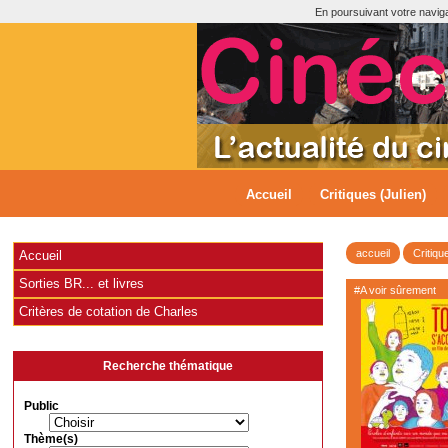
En poursuivant votre navigat
Accueil
Critiques (Julien)
accueil
Critiqu
Accueil
Sorties BR... et livres
#A voir sûrement
Critères de cotation de Charles
Recherche thématique
Public
Thème(s)