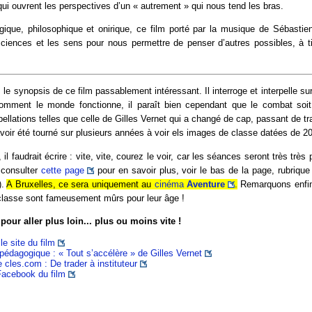
i ouvrent les perspectives d’un « autrement » qui nous tend les bras.
ique, philosophique et onirique, ce film porté par la musique de Sébastien
sciences et les sens pour nous permettre de penser d’autres possibles, à tit
 le synopsis de ce film passablement intéressant. Il interroge et interpelle su
omment le monde fonctionne, il paraît bien cependant que le combat soi
ellations telles que celle de Gilles Vernet qui a changé de cap, passant de tra
voir été tourné sur plusieurs années à voir els images de classe datées de 2
il faudrait écrire : vite, vite, courez le voir, car les séances seront très trè
 consulter
cette page
pour en savoir plus, voir le bas de la page, rubrique "
).
A Bruxelles, ce sera uniquement au
cinéma
Aventure
.
Remarquons enfin
 classe sont fameusement mûrs pour leur âge !
pour aller plus loin... plus ou moins vite !
le site du film
pédagogique : « Tout s’accélère » de Gilles Vernet
e cles.com : De trader à instituteur
Facebook du film