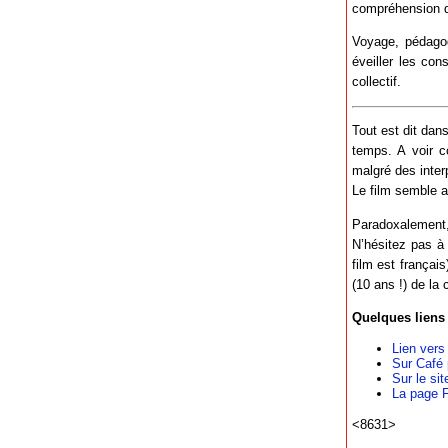
compréhension qu
Voyage, pédagog
éveiller les con
collectif.
Tout est dit dans
temps. A voir c
malgré des interp
Le film semble a
Paradoxalement, 
N’hésitez pas à
film est français
(10 ans !) de la
Quelques liens 
Lien vers 
Sur Café 
Sur le sit
La page 
<8631>