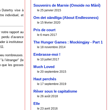
Souvenirs de Marnie (Omoide no Mânî)
 Dutertry vise à
le 25 janvier 2015
re individuel, et
Om det oändliga (About Endlessness)
le 15 février 2020
Pris de court
r notre rapport au
le 6 mars 2017
t perdu d’avance
der à instituteur.
The Hunger Games : Mockingjay - Part 1
011.
le 18 novembre 2014
Embrasse-moi !
s peu nombreuses.
le 10 juillet 2017
à l’étranger" (le
 que les gosses
Much Loved
le 20 septembre 2015
Haut perchés
le 17 septembre 2019
Rêver sous le capitalisme
le 26 août 2018
Elle
le 23 avril 2016