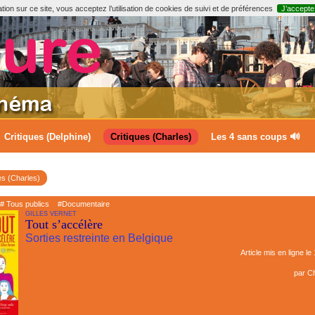
ion sur ce site, vous acceptez l’utilisation de cookies de suivi et de préférences
J’accepte
Critiques (Delphine)
Critiques (Charles)
Les 4 sans coups 🔊
es (Charles)
# Tous publics
#Documentaire
GILLES VERNET
Tout s’accélère
Sorties restreinte en Belgique
Article mis en ligne le
par
Ch