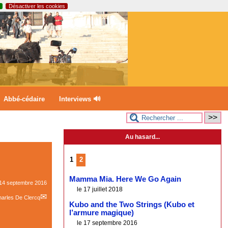
Désactiver les cookies
Abbé-cédaire
Interviews 🔊
Au hasard...
1
2
Mamma Mia. Here We Go Again
14 septembre 2016
le 17 juillet 2018
arles De Clercq
Kubo and the Two Strings (Kubo et
l’armure magique)
le 17 septembre 2016