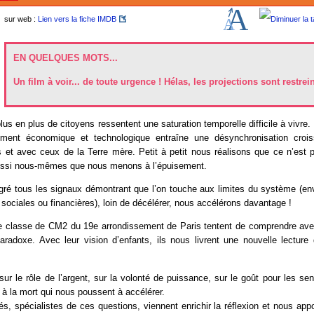
sur web :
Lien vers la fiche IMDB
EN QUELQUES MOTS...
Un film à voir... de toute urgence ! Hélas, les projections sont restrei
us en plus de citoyens ressentent une saturation temporelle difficile à vivre. 
ement économique et technologique entraîne une désynchronisation croi
s et avec ceux de la Terre mère. Petit à petit nous réalisons que ce n’est 
ussi nous-mêmes que nous menons à l’épuisement.
lgré tous les signaux démontrant que l’on touche aux limites du système (en
sociales ou financières), loin de décélérer, nous accélérons davantage !
e classe de CM2 du 19e arrondissement de Paris tentent de comprendre avec
aradoxe. Avec leur vision d’enfants, ils nous livrent une nouvelle lectur
t sur le rôle de l’argent, sur la volonté de puissance, sur le goût pour les sen
t à la mort qui nous poussent à accélérer.
és, spécialistes de ces questions, viennent enrichir la réflexion et nous app