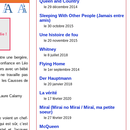
Queen and Country
le 29 décembre 2014
Sleeping With Other People (Jamais entre
amis)
le 30 octobre 2015
ie !
Une histoire de fou
le 20 novembre 2015
Whitney
le 8 juillet 2018
tre une bergère,
confiance en Léo
Flying Home
lors avec un bébé
le 1er septembre 2014
ne travaille pas
Der Hauptmann
s les Causses de
le 20 janvier 2018
La vérité
, Laure Calamy
le 17 février 2020
Miraï (Mirai no Mirai / Miraï, ma petite
soeur)
le 27 février 2019
y voient un chef-
ui est sûr, c’est
McQueen
stel et Jacques