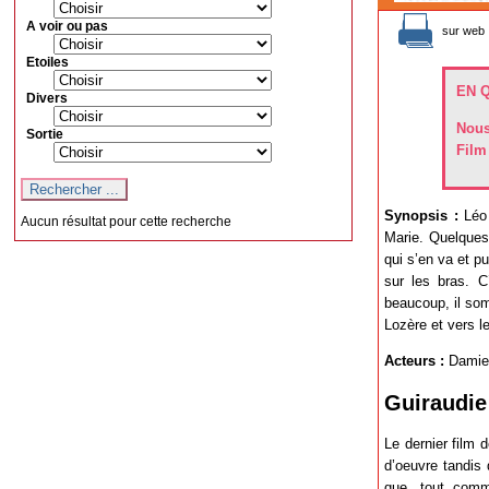
A voir ou pas
sur web 
Etoiles
EN 
Divers
Nous
Sortie
Film
Synopsis :
Léo 
Aucun résultat pour cette recherche
Marie. Quelques
qui s’en va et p
sur les bras. C
beaucoup, il so
Lozère et vers le
Acteurs :
Damien 
Guiraudie
Le dernier film 
d’oeuvre tandis 
que, tout com