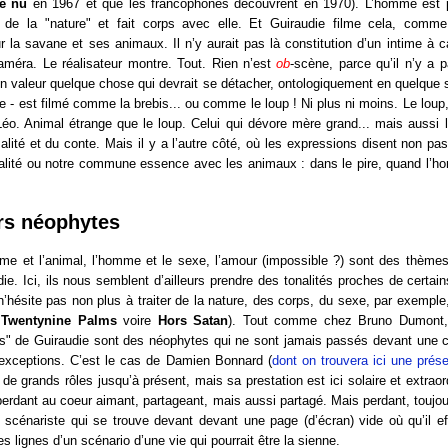
e nu
en 1967 et que les francophones découvrent en 1970). L’homme est pa
 de la "nature" et fait corps avec elle. Et Guiraudie filme cela, comme
 la savane et ses animaux. Il n’y aurait pas là constitution d’un intime à c
améra. Le réalisateur montre. Tout. Rien n’est
ob
-scène, parce qu’il n’y a 
en valeur quelque chose qui devrait se détacher, ontologiquement en quelque s
 est filmé comme la brebis... ou comme le loup ! Ni plus ni moins. Le loup
éo. Animal étrange que le loup. Celui qui dévore mère grand... mais aussi 
malité et du conte. Mais il y a l’autre côté, où les expressions disent non pa
alité ou notre commune essence avec les animaux : dans le pire, quand l’h
rs néophytes
mme et l’animal, l’homme et le sexe, l’amour (impossible ?) sont des thème
ie. Ici, ils nous semblent d’ailleurs prendre des tonalités proches de certai
n’hésite pas non plus à traiter de la nature, des corps, du sexe, par exempl
s
Twentynine Palms
voire
Hors Satan
). Tout comme chez Bruno Dumont, 
s" de Guiraudie sont des néophytes qui ne sont jamais passés devant une c
 exceptions. C’est le cas de Damien Bonnard (
dont on trouvera ici une prése
de grands rôles jusqu’à présent, mais sa prestation est ici solaire et extraordi
erdant au coeur aimant, partageant, mais aussi partagé. Mais perdant, toujou
n scénariste qui se trouve devant devant une page (d’écran) vide où qu’il e
es lignes d’un scénario d’une vie qui pourrait être la sienne.