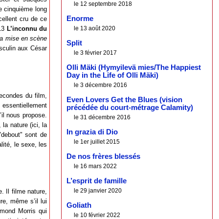
le 12 septembre 2018
ce cinquième long
Enorme
cellent cru de ce
le 13 août 2020
013
L’inconnu du
la mise en scène
Split
asculin aux César
le 3 février 2017
Olli Mäki (Hymyilevä mies/The Happiest
Day in the Life of Olli Mäki)
le 3 décembre 2016
secondes du film,
Even Lovers Get the Blues (vision
m essentiellement
précédée du court-métrage Calamity)
’il nous propose.
le 31 décembre 2016
a nature (ici, la
In grazia di Dio
"debout" sont de
le 1er juillet 2015
lité, le sexe, les
De nos frères blessés
le 16 mars 2022
L’esprit de famille
le 29 janvier 2020
 Il filme nature,
e, même s’il lui
Goliath
esmond Morris qui
le 10 février 2022