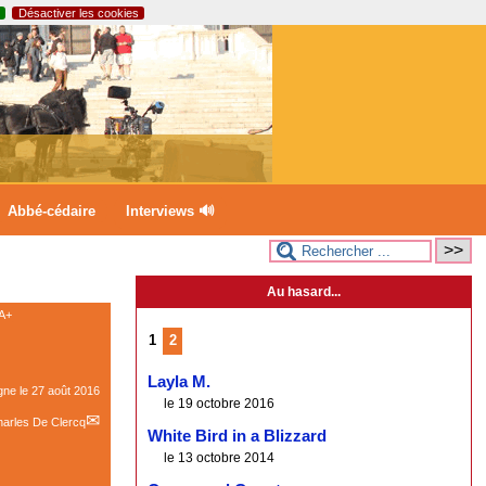
Désactiver les cookies
Abbé-cédaire
Interviews 🔊
Au hasard...
A+
1
2
Layla M.
igne le
27 août 2016
le 19 octobre 2016
arles De Clercq
White Bird in a Blizzard
le 13 octobre 2014