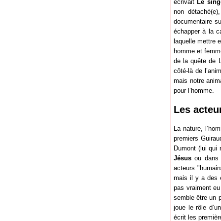
écrivait
Le sing
non détaché(e),
documentaire sur
échapper à la c
laquelle mettre 
homme et femme -
de la quête de L
côté-là de l’ani
mais notre anim
pour l’homme.
Les acteu
La nature, l’ho
premiers Guiraud
Dumont (lui qui 
Jésus
ou dan
acteurs "humain
mais il y a des
pas vraiment eu 
semble être un p
joue le rôle d’u
écrit les premièr