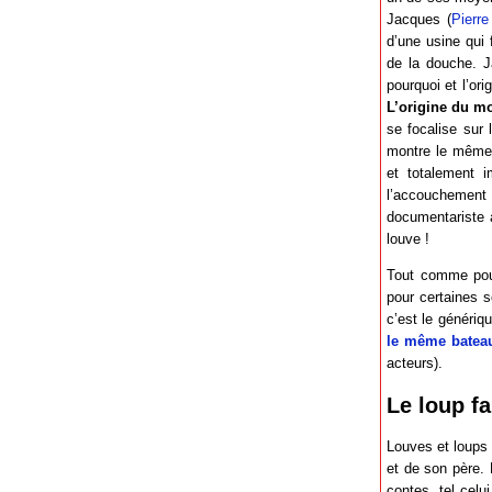
Jacques (
Pierre
d’une usine qui 
de la douche. J
pourquoi et l’or
L’origine du m
se focalise sur 
montre le même 
et totalement 
l’accouchement
documentariste 
louve !
Tout comme po
pour certaines s
c’est le génériq
le même batea
acteurs).
Le loup f
Louves et loups 
et de son père.
contes, tel celu