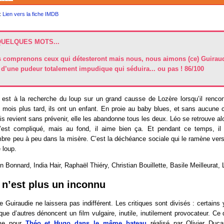
:
Lien vers la fiche IMDB
QUELQUES MOTS...
 comprenons ceux qui détesteront mais nous, nous aimons (ce) Guiraud
 d’une pudeur totalement impudique qui séduira... ou pas ! 86/100
est à la recherche du loup sur un grand causse de Lozère lorsqu’il rencon
 mois plus tard, ils ont un enfant. En proie au baby blues, et sans aucune 
uis revient sans prévenir, elle les abandonne tous les deux. Léo se retrouve a
’est compliqué, mais au fond, il aime bien ça. Et pendant ce temps, il 
mbre peu à peu dans la misère. C’est la déchéance sociale qui le ramène ver
 loup.
Bonnard, India Hair, Raphaël Thiéry, Christian Bouillette, Basile Meilleurat
 n’est plus un inconnu
de Guiraudie ne laissera pas indifférent. Les critiques sont divisés : certains 
que d’autres dénoncent un film vulgaire, inutile, inutilement provocateur. Ce q
me pour
Théo et Hugo dans le même bateau
réalisé par Olivier Duca