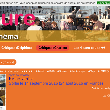
ion sur ce site, vous acceptez l’utilisation de cookies de suivi et de préférences
J’accepte
Critiques (Delphine)
Critiques (Charles)
Les 4 sans coups 🔊
es (Charles)
A voir sûrement
#★★★★
#Averti
#2016
#Drame
#Fantastique
#Gay
#LGBTQI
ALAIN GUIRAUDIE
Rester vertical
Sortie le 14 septembre 2016 (24 août 2016 en France)
Article mis en l
par
Ch