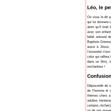
Léo, le p
On vous le dit p
qui lui donnera 
alors qu’il tira
avec son enfant 
bébé, entouré d
Baptiste Grenou
aussi à Jésus, 
l’essentiel n’est
celui qui raflera
dans un film), 
enchanteur !
Confusion
Dépossédé de sa
de l’homme et d
thèmes chers à 
adultes trenten
certains clichés)
un de ses moyen