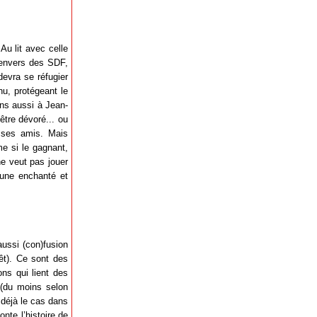
Au lit avec celle
é envers des SDF,
devra se réfugier
nu, protégeant le
ns aussi à Jean-
tre dévoré... ou
r ses amis. Mais
ême si le gagnant,
 ne veut pas jouer
aune enchanté et
ussi (con)fusion
êt). Ce sont des
ns qui lient des
 (du moins selon
t déjà le cas dans
onte l’histoire de