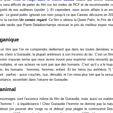
us sera difficile de parler du film sur les ondes de RCF et de recommander 
orité de nos auditeurs (spoiler :
). Et cependant, nous avons affaire à un ex
çais. Le grand public ignorait son nom jusqu’à ce que Cannes découvre en 2
ns la section
Un certain regard
. Ce film a obtenu la
Queer Palm
, le
Prix de 
udie tandis que Pierre Deladonchamps recevait le prix du meilleur espoir m
rganique
 un titre que l’on ne comprendra réellement que dans les toutes dernières 
s chers à Guiraudie, la plupart antérieurs à son
Inconnu du lac
. C’est un fil
moins mauvais terme que nous avons trouvé pour exprimer notre ressenti) qu
ultiples, et ses acteurs ne sont pas que des humains. C’est qu’il y a le loup, l
bis, les humains : hommes, femmes, enfant. Et les héros (ou antihéros ?) 
nt - parfois - aussi couchés, nus, dénudés et l’on verra plus loin que la sexua
ortance, essentiels dans l’oeuvre de Guiraudie.
animal
rsonnages sont l’essence même du film de Guiraudie, mais aussi sa matière.
l’homme ! - à équidistance ! Chez Guiraudie l’homme ne domine pas la natur
debout (on pourrait dire ’singe nu et debout’ pour plagier le controversé D