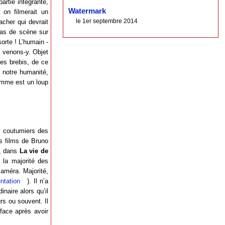
rtie intégrante,
Watermark
 on filmerait un
le 1er septembre 2014
acher qui devrait
pas de scène sur
orte ! L’humain -
, venons-y. Objet
les brebis, de ce
s notre humanité,
omme est un loup
s coutumiers des
ns films de Bruno
e, dans
La vie de
la majorité des
améra. Majorité,
ntation
). Il n’a
naire alors qu’il
rs ou souvent. Il
fface après avoir