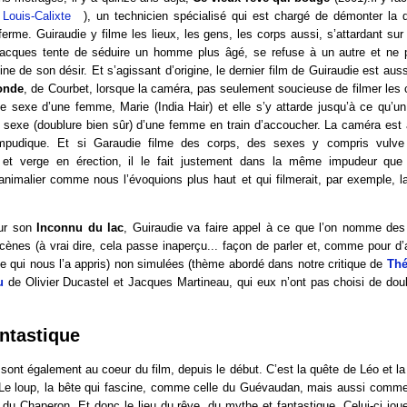
 Louis-Calixte
), un technicien spécialisé qui est chargé de démonter la 
ferme. Guiraudie y filme les lieux, les gens, les corps aussi, s’attardant sur
acques tente de séduire un homme plus âgé, se refuse à un autre et ne p
igine de son désir. Et s’agissant d’origine, le dernier film de Guiraudie est a
onde
, de Courbet, lorsque la caméra, pas seulement soucieuse de filmer les
le sexe d’une femme, Marie (India Hair) et elle s’y attarde jusqu’à ce qu’u
sexe (doublure bien sûr) d’une femme en train d’accoucher. La caméra est à
impudique. Et si Garaudie filme des corps, des sexes y compris vul
 et verge en érection, il le fait justement dans la même impudeur que
animalier comme nous l’évoquions plus haut et qui filmerait, par exemple, l
ur son
Inconnu du lac
, Guiraudie va faire appel à ce que l’on nomme des
cènes (à vrai dire, cela passe inaperçu... façon de parler et, comme pour d’
ue qui nous l’a appris) non simulées (thème abordé dans notre critique de
Thé
u
de Olivier Ducastel et Jacques Martineau, qui eux n’ont pas choisi de doub
antastique
sont également au coeur du film, depuis le début. C’est la quête de Léo et la
 Le loup, la bête qui fascine, comme celle du Guévaudan, mais aussi comm
i du Chaperon. Et donc le lieu du rêve, du mythe et fantastique. Celui-ci joue 