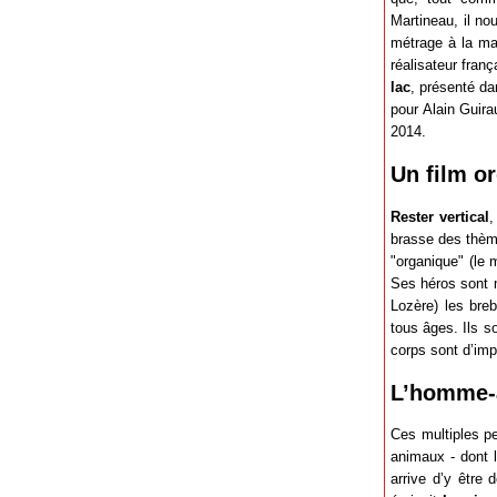
Martineau, il no
métrage à la maj
réalisateur fran
lac
, présenté da
pour Alain Guira
2014.
Un film o
Rester vertical
,
brasse des thème
"organique" (le 
Ses héros sont m
Lozère) les bre
tous âges. Ils so
corps sont d’imp
L’homme-
Ces multiples pe
animaux - dont 
arrive d’y être 