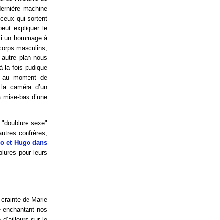
dernière machine
 ceux qui sortent
eut expliquer le
ussi un hommage à
 corps masculins,
n autre plan nous
 la fois pudique
ve au moment de
 la caméra d’un
a mise-bas d’une
 "doublure sexe"
autres confrères,
o et Hugo dans
lures pour leurs
 crainte de Marie
e enchantant nos
d’ailleurs sur le