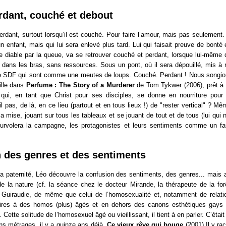
erdant, couché et debout
erdant, surtout lorsqu’il est couché. Pour faire l’amour, mais pas seulement. 
un enfant, mais qui lui sera enlevé plus tard. Lui qui faisait preuve de bont
it le diable par la queue, va se retrouver couché et perdant, lorsque lui-même 
dans les bras, sans ressources. Sous un pont, où il sera dépouillé, mis à 
e SDF qui sont comme une meutes de loups. Couché. Perdant ! Nous songio
ille dans
Perfume : The Story of a Murderer
de Tom Tykwer (2006), prêt à ê
qui, en tant que Christ pour ses disciples, se donne en nourriture pou
-il pas, de là, en ce lieu (partout et en tous lieux !) de "rester vertical" ? M
 la mise, jouant sur tous les tableaux et se jouant de tout et de tous (lui qui
survolera la campagne, les protagonistes et leurs sentiments comme un f
 des genres et des sentiments
 paternité, Léo découvre la confusion des sentiments, des genres... mais a
e la nature (cf. la séance chez le docteur Mirande, la thérapeute de la for
Guiraudie, de même que celui de l’homosexualité et, notamment de relatio
aires à des homos (plus) âgés et en dehors des canons esthétiques gays
. Cette solitude de l’homosexuel âgé ou vieillissant, il tient à en parler. C’étai
s métrages, il y a quinze ans déjà,
Ce vieux rêve qui bouge
(2001).Il y rac