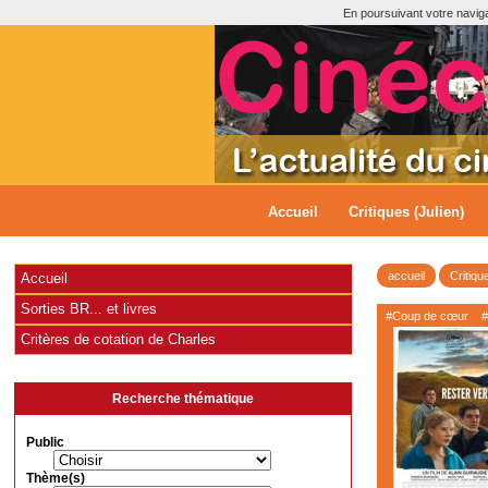
En poursuivant votre navigat
Accueil
Critiques (Julien)
accueil
Critiqu
Accueil
Sorties BR... et livres
#Coup de cœur
#
Critères de cotation de Charles
Recherche thématique
Public
Thème(s)