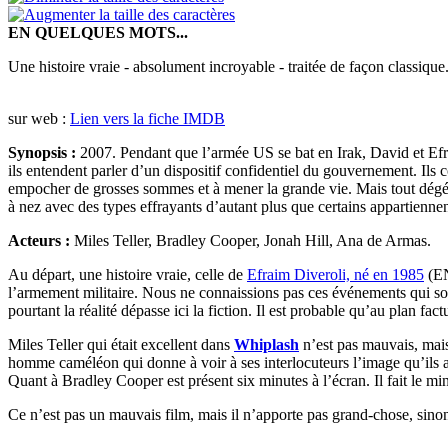
EN QUELQUES MOTS...
Une histoire vraie - absolument incroyable - traitée de façon classique
sur web :
Lien vers la fiche IMDB
Synopsis :
2007. Pendant que l’armée US se bat en Irak, David et Efra
ils entendent parler d’un dispositif confidentiel du gouvernement. Ils
empocher de grosses sommes et à mener la grande vie. Mais tout dégénè
à nez avec des types effrayants d’autant plus que certains appartie
Acteurs :
Miles Teller, Bradley Cooper, Jonah Hill, Ana de Armas.
Au départ, une histoire vraie, celle de
Efraim Diveroli, né en 1985
(EN
l’armement militaire. Nous ne connaissions pas ces événements qui sont i
pourtant la réalité dépasse ici la fiction. Il est probable qu’au plan fa
Miles Teller qui était excellent dans
Whiplash
n’est pas mauvais, mais
homme caméléon qui donne à voir à ses interlocuteurs l’image qu’ils a
Quant à Bradley Cooper est présent six minutes à l’écran. Il fait le mi
Ce n’est pas un mauvais film, mais il n’apporte pas grand-chose, sinon