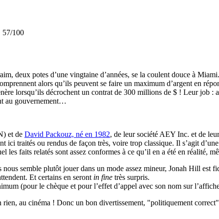
. 57/100
im, deux potes d’une vingtaine d’années, se la coulent douce à Miami. 
 comprennent alors qu’ils peuvent se faire un maximum d’argent en répond
re lorsqu’ils décrochent un contrat de 300 millions de $ ! Leur job : a
nnent au gouvernement…
) et de
David Packouz, né en 1982
, de leur société AEY Inc. et de leu
ci traités ou rendus de façon très, voire trop classique. Il s’agit d’une h
ctuel les faits relatés sont assez conformes à ce qu’il en a été en réalit
 nous semble plutôt jouer dans un mode assez mineur, Jonah Hill est fidè
ttendent. Et certains en seront
in fine
très surpris.
nimum (pour le chèque et pour l’effet d’appel avec son nom sur l’affiche
 rien, au cinéma ! Donc un bon divertissement, "politiquement correct" q