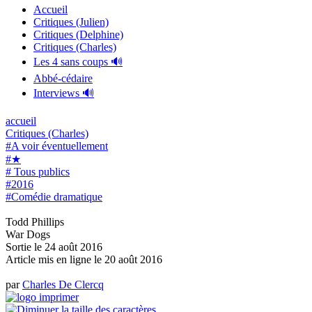
Accueil
Critiques (Julien)
Critiques (Delphine)
Critiques (Charles)
Les 4 sans coups 🔊
Abbé-cédaire
Interviews 🔊
accueil
Critiques (Charles)
#A voir éventuellement
#★
# Tous publics
#2016
#Comédie dramatique
Todd Phillips
War Dogs
Sortie le 24 août 2016
Article mis en ligne le
20 août 2016
par
Charles De Clercq