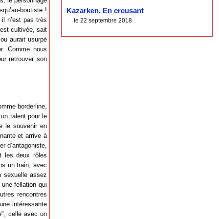
ns, le personnage
squ’au-boutiste !
Kazarken. En creusant
il n’est pas très
le 22 septembre 2018
st cultivée, sait
 ou aurait usurpé
rcer. Comme nous
ur retrouver son
comme borderline,
 un talent pour le
de le souvenir en
nante et arrive à
er d’antagoniste,
t les deux rôles
ns un train, avec
on sexuelle assez
une fellation qui
utres rencontres
 une intéressante
", celle avec un