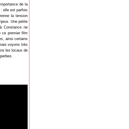
’importance de la
: elle est parfois
prenne la tension
enjeux. Une petite
t à Constance ne
 ce premier film
s, ainsi certains
mais voyons très
ans les locaux de
uperbes.