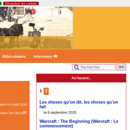
Désactiver les cookies
Abbé-cédaire
Interviews 🔊
Au hasard...
1
2
Les choses qu’on dit, les choses qu’on
ligne le
6 août 2016
fait
le 6 septembre 2020
arles De Clercq
Warcraft : The Beginning (Warcraft : Le
commencement)