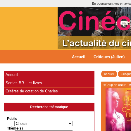
En poursuivant votre navigat
Accueil
Critiques (Julien)
accueil
Critiqu
Accueil
Sorties BR... et livres
#Coup de cœur
#
Critères de cotation de Charles
Recherche thématique
Public
Thème(s)