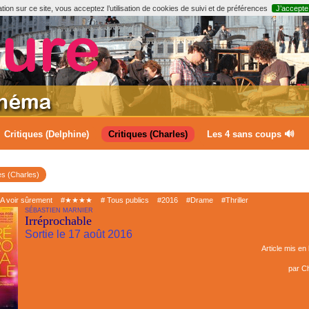
ion sur ce site, vous acceptez l’utilisation de cookies de suivi et de préférences
J’accepte
Critiques (Delphine)
Critiques (Charles)
Les 4 sans coups 🔊
es (Charles)
A voir sûrement
#★★★★
# Tous publics
#2016
#Drame
#Thriller
SÉBASTIEN MARNIER
Irréprochable
Sortie le 17 août 2016
Article mis en 
par
Ch