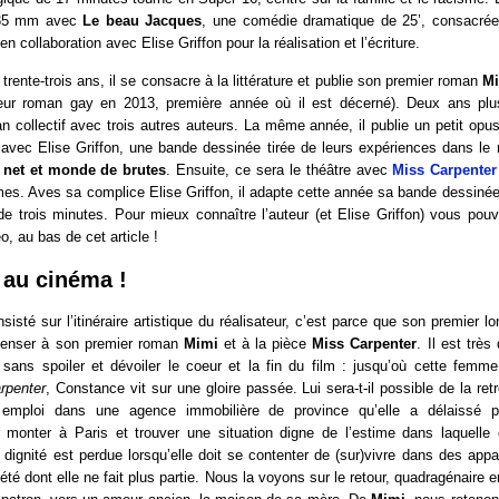
 35 mm avec
Le beau Jacques
, une comédie dramatique de 25’, consacrée
en collaboration avec Elise Griffon pour la réalisation et l’écriture.
trente-trois ans, il se consacre à la littérature et publie son premier roman
M
leur roman gay en 2013, première année où il est décerné
). Deux ans plus
n collectif avec trois autres auteurs. La même année, il publie un petit opu
 avec Elise Griffon, une bande dessinée tirée de leurs expériences dans le
e net et monde de brutes
. Ensuite, ce sera le théâtre avec
Miss Carpenter
es. Aves sa complice Elise Griffon, il adapte cette année sa bande dessinée
de trois minutes
. Pour mieux connaître l’auteur (et Elise Griffon) vous pou
o, au bas de cet article !
au cinéma !
sisté sur l’itinéraire artistique du réalisateur, c’est parce que son premier l
penser à son premier roman
Mimi
et à la pièce
Miss Carpenter
. Il est très 
sans spoiler et dévoiler le coeur et la fin du film : jusqu’où cette femme 
rpenter
, Constance vit sur une gloire passée. Lui sera-t-il possible de la retr
emploi dans une agence immobilière de province qu’elle a délaissé p
 monter à Paris et trouver une situation digne de l’estime dans laquelle 
dignité est perdue lorsqu’elle doit se contenter de (sur)vivre dans des ap
été dont elle ne fait plus partie. Nous la voyons sur le retour, quadragénaire 