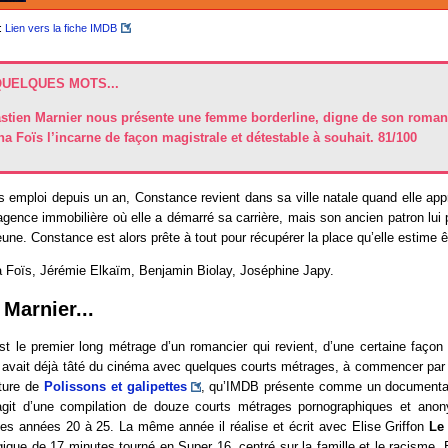
:
Lien vers la fiche IMDB
QUELQUES MOTS...
stien Marnier nous présente une femme borderline, digne de son roman
na Foïs l’incarne de façon magistrale et détestable à souhait. 81/100
 emploi depuis un an, Constance revient dans sa ville natale quand elle app
’agence immobilière où elle a démarré sa carrière, mais son ancien patron lui 
eune. Constance est alors prête à tout pour récupérer la place qu’elle estime ê
 Foïs, Jérémie Elkaïm, Benjamin Biolay, Joséphine Japy.
Marnier...
t le premier long métrage d’un romancier qui revient, d’une certaine façon
 avait déjà tâté du cinéma avec quelques courts métrages, à commencer par 
iture de
Polissons et galipettes
, qu’IMDB présente comme un documentai
s’agit d’une compilation de douze courts métrages pornographiques et ano
des années 20 à 25. La même année il réalise et écrit avec Elise Griffon
Le
que de 17 minutes tourné en Super 16, centré sur la famille et le racisme.