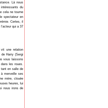
nstance. Là nous
 intéressants du
ue cela ne tourne
 le spectateur en
rémie. Certes, il
l’acteur qui a 37
vit une relation
e de Harry (Sergi
us vous laissons
 dans les roues.
 tant en salle de
 à merveille ses
une mère, clouée
euses heures, lui
si nous irons de