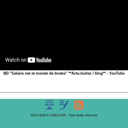
BD "Salaire net et monde de brutes" **Actu-bulles ! blog** - YouTube
2014-2026 © CINECURE - Tous droits réservés