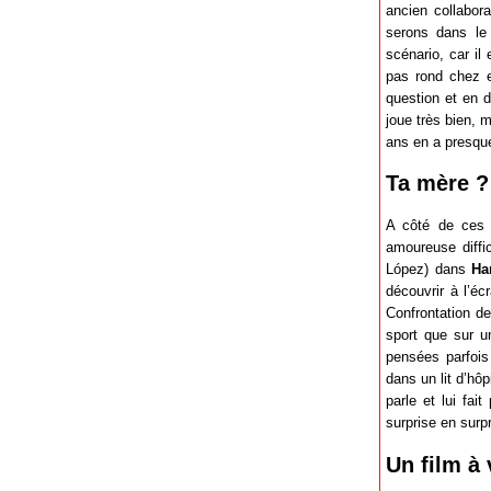
ancien collabor
serons dans le 
scénario, car il
pas rond chez el
question et en d
joue très bien, 
ans en a presque
Ta mère ?
A côté de ces h
amoureuse diffic
López) dans
Ha
découvrir à l’é
Confrontation de
sport que sur u
pensées parfois
dans un lit d’hô
parle et lui fa
surprise en surpr
Un film à v