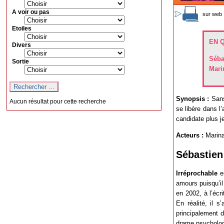
A voir ou pas
sur web 
Etoiles
EN 
Divers
Séba
Sortie
Mari
Synopsis :
Sans
Aucun résultat pour cette recherche
se libère dans l
candidate plus j
Acteurs :
Marina
Sébastien 
Irréprochable
es
amours puisqu’il
en 2002, à l’écr
En réalité, il 
principalement 
drame psychologi