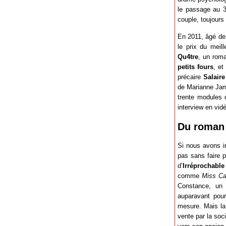
le passage au
couple, toujours 
En 2011, âgé de 
le prix du meil
Qu4tre
, un roma
petits fours
, et
précaire
Salair
de Marianne Jam
trente modules 
interview en vidé
Du roman 
Si nous avons in
pas sans faire 
d’
Irréprochable
comme
Miss Ca
Constance, un 
auparavant pour
mesure. Mais la 
vente par la soci