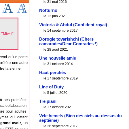
le 31 mai 2016
Notturno
le 12 juin 2021
Victoria & Abdul (Confident royal)
le 14 septembre 2017
 "Mimi".
Dorogie tovarishchi (Chers
camarades/Dear Comrades !)
le 28 août 2021
rend qu’un poste
Une nouvelle amie
préfère une autre
le 31 octobre 2014
tre la sienne.
Haut perchés
le 17 septembre 2019
Line of Duty
le 5 juillet 2020
 à ses premières
Tre piani
sa collaboration,
le 17 octobre 2021
re pour adultes.
Vele hemels (Bien des ciels au-dessus du
nymes qui datent
septième)
 grand avoir
, un
le 26 septembre 2017
 En 2003, ce sera