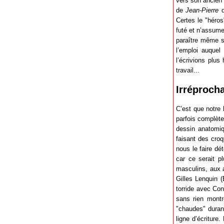
vers son ancien
de
Jean-Pierre
q
Certes le "héro
futé et n’assume
paraître même si
l’emploi auquel
l’écrivions plu
travail...
Irréproch
C’est que notre 
parfois complètem
dessin anatomiqu
faisant des croq
nous le faire dé
car ce serait p
masculins, aux a
Gilles Lenquin (
torride avec Con
sans rien montr
"chaudes" durant
ligne d’écritur