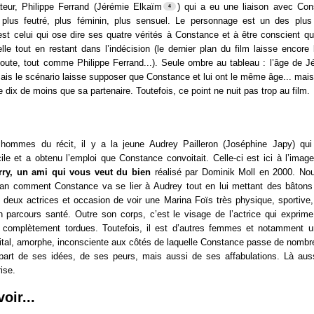
ateur, Philippe Ferrand (Jérémie Elkaïm
) qui a eu une liaison avec Co
plus feutré, plus féminin, plus sensuel. Le personnage est un des plus
 est celui qui ose dire ses quatre vérités à Constance et à être conscient q
le tout en restant dans l’indécision (le dernier plan du film laisse encore
oute, tout comme Philippe Ferrand...). Seule ombre au tableau : l’âge de Jé
mais le scénario laisse supposer que Constance et lui ont le même âge... mais 
 dix de moins que sa partenaire. Toutefois, ce point ne nuit pas trop au film.
ommes du récit, il y a la jeune Audrey Pailleron (Joséphine Japy) qui 
ile et a obtenu l’emploi que Constance convoitait. Celle-ci est ici à l’imag
rry, un ami qui vous veut du bien
réalisé par Dominik Moll en 2000. No
cran comment Constance va se lier à Audrey tout en lui mettant des bâtons
 deux actrices et occasion de voir une Marina Foïs très physique, sportive,
n parcours santé. Outre son corps, c’est le visage de l’actrice qui exprime
 complètement tordues. Toutefois, il est d’autres femmes et notamment 
pital, amorphe, inconsciente aux côtés de laquelle Constance passe de nombr
it part de ses idées, de ses peurs, mais aussi de ses affabulations. Là aus
ise.
oir...