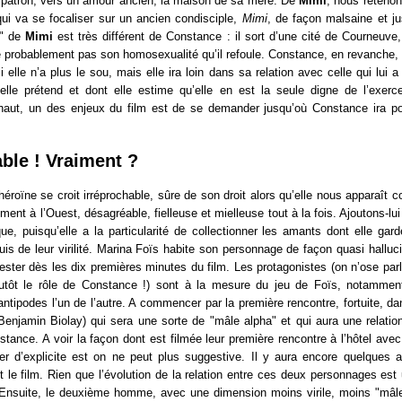
 patron, vers un amour ancien, la maison de sa mère. De
Mimi
, nous reteno
ui va se focaliser sur un ancien condisciple,
Mimi
, de façon malsaine et ju
s" de
Mimi
est très différent de Constance : il sort d’une cité de Courneuve, 
 probablement pas son homosexualité qu’il refoule. Constance, en revanche, e
 elle n’a plus le sou, mais elle ira loin dans sa relation avec celle qui lui a
 elle prétend et dont elle estime qu’elle en est la seule digne de l’exe
s haut, un des enjeux du film est de se demander jusqu’où Constance ira po
able ! Vraiment ?
héroïne se croit irréprochable, sûre de son droit alors qu’elle nous apparaît 
ent à l’Ouest, désagréable, fielleuse et mielleuse tout à la fois. Ajoutons-lui
e, puisqu’elle a la particularité de collectionner les amants dont elle gar
uis de leur virilité. Marina Foïs habite son personnage de façon quasi halluci
tester dès les dix premières minutes du film. Les protagonistes (on n’ose parl
lutôt le rôle de Constance !) sont à la mesure du jeu de Foïs, notammen
ntipodes l’un de l’autre. A commencer par la première rencontre, fortuite, da
Benjamin Biolay) qui sera une sorte de "mâle alpha" et qui aura une relati
stance. A voir la façon dont est filmée leur première rencontre à l’hôtel avec 
er d’explicite est on ne peut plus suggestive. Il y aura encore quelques a
 le film. Rien que l’évolution de la relation entre ces deux personnages est
e. Ensuite, le deuxième homme, avec une dimension moins virile, moins "mâle