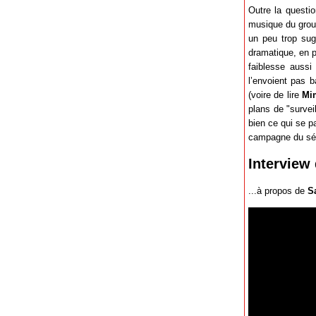
Outre la questio
musique du gro
un peu trop sugg
dramatique, en pa
faiblesse aussi
l’envoient pas 
(voire de lire
Mi
plans de "surve
bien ce qui se p
campagne du sén
Interview 
...à propos de
S