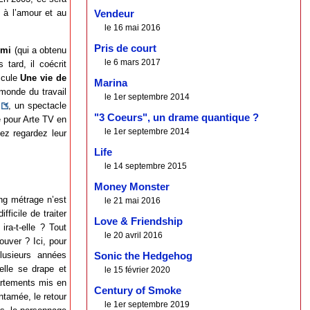
 à l’amour et au
Vendeur
le 16 mai 2016
Pris de court
imi
(qui a obtenu
le 6 mars 2017
 tard, il coécrit
scule
Une vie de
Marina
 monde du travail
le 1er septembre 2014
, un spectacle
"3 Coeurs", un drame quantique ?
 pour Arte TV en
le 1er septembre 2014
vez regardez leur
Life
le 14 septembre 2015
Money Monster
ong métrage n’est
le 21 mai 2016
difficile de traiter
Love & Friendship
ira-t-elle ? Tout
le 20 avril 2016
ouver ? Ici, pour
lusieurs années
Sonic the Hedgehog
elle se drape et
le 15 février 2020
partements mis en
Century of Smoke
entamée, le retour
le 1er septembre 2019