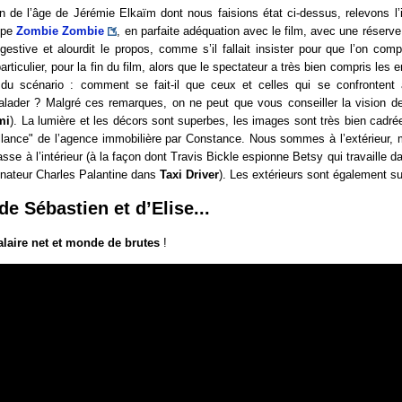
n de l’âge de Jérémie Elkaïm dont nous faisions état ci-dessus, relevons l
upe
Zombie Zombie
, en parfaite adéquation avec le film, avec une réserve 
estive et alourdit le propos, comme s’il fallait insister pour que l’on com
rticulier, pour la fin du film, alors que le spectateur a très bien compris les 
 du scénario : comment se fait-il que ceux et celles qui se confronten
balader ? Malgré ces remarques, on ne peut que vous conseiller la vision de
mi
). La lumière et les décors sont superbes, les images sont très bien cadrée
illance" de l’agence immobilière par Constance. Nous sommes à l’extérieur, 
asse à l’intérieur (à la façon dont Travis Bickle espionne Betsy qui travaille d
ateur Charles Palantine dans
Taxi Driver
). Les extérieurs sont également s
de Sébastien et d’Elise...
alaire net et monde de brutes
!