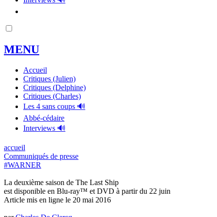
MENU
Accueil
Critiques (Julien)
Critiques (Delphine)
Critiques (Charles)
Les 4 sans coups 🔊
Abbé-cédaire
Interviews 🔊
accueil
Communiqués de presse
#WARNER
La deuxième saison de The Last Ship
est disponible en Blu-ray™ et DVD à partir du 22 juin
Article mis en ligne le
20 mai 2016