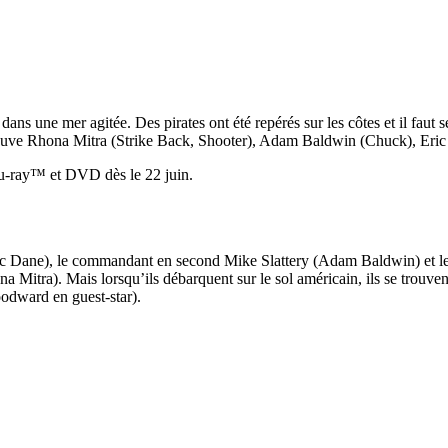
ns une mer agitée. Des pirates ont été repérés sur les côtes et il faut 
trouve Rhona Mitra (Strike Back, Shooter), Adam Baldwin (Chuck), Eri
lu-ray™ et DVD dès le 22 juin.
ic Dane), le commandant en second Mike Slattery (Adam Baldwin) et le
hona Mitra). Mais lorsqu’ils débarquent sur le sol américain, ils se trou
odward en guest-star).