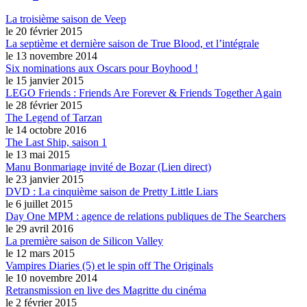
La troisième saison de Veep
le 20 février 2015
La septième et dernière saison de True Blood, et l’intégrale
le 13 novembre 2014
Six nominations aux Oscars pour Boyhood !
le 15 janvier 2015
LEGO Friends : Friends Are Forever & Friends Together Again
le 28 février 2015
The Legend of Tarzan
le 14 octobre 2016
The Last Ship, saison 1
le 13 mai 2015
Manu Bonmariage invité de Bozar (Lien direct)
le 23 janvier 2015
DVD : La cinquième saison de Pretty Little Liars
le 6 juillet 2015
Day One MPM : agence de relations publiques de The Searchers
le 29 avril 2016
La première saison de Silicon Valley
le 12 mars 2015
Vampires Diaries (5) et le spin off The Originals
le 10 novembre 2014
Retransmission en live des Magritte du cinéma
le 2 février 2015