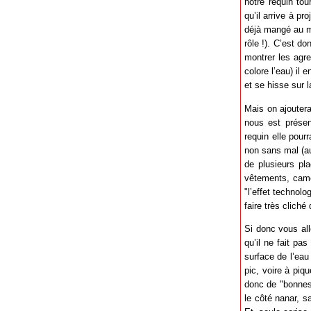
notre requin to
qu’il arrive à p
déjà mangé au mo
rôle !). C’est d
montrer les agr
colore l’eau) il 
et se hisse sur l
Mais on ajoutera
nous est prése
requin elle pour
non sans mal (au
de plusieurs pl
vêtements, camé
"l’effet technol
faire très cliché
Si donc vous all
qu’il ne fait pa
surface de l’eau
pic, voire à piq
donc de "bonnes 
le côté nanar, s