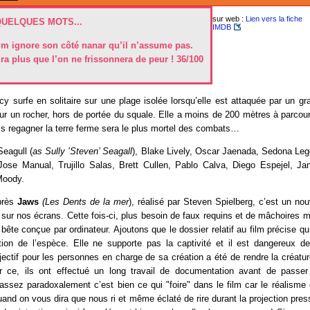
sur web :
Lien vers la fiche
QUELQUES MOTS...
IMDB
ilm ignore son côté nanar qu’il n’assume pas.
ira plus que l’on ne frissonnera de peur ! 36/100
y surfe en solitaire sur une plage isolée lorsqu’elle est attaquée par un gr
sur un rocher, hors de portée du squale. Elle a moins de 200 mètres à parcour
s regagner la terre ferme sera le plus mortel des combats…
Seagull (
as Sully ’Steven’ Seagall
), Blake Lively, Oscar Jaenada, Sedona Leg
ose Manual, Trujillo Salas, Brett Cullen, Pablo Calva, Diego Espejel, Jan
Moody.
près
Jaws
(Les Dents de la mer
), réalisé par Steven Spielberg, c’est un n
r sur nos écrans. Cette fois-ci, plus besoin de faux requins et de mâchoires
bête conçue par ordinateur. Ajoutons que le dossier relatif au film précise qu’
tion de l’espèce. Elle ne supporte pas la captivité et il est dangereux de
objectif pour les personnes en charge de sa création a été de rendre la créature
r ce, ils ont effectué un long travail de documentation avant de passer
assez paradoxalement c’est bien ce qui "foire" dans le film car le réalisme
and on vous dira que nous ri et même éclaté de rire durant la projection press