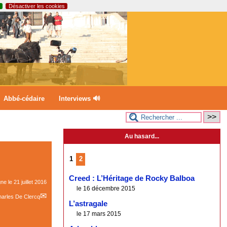
Désactiver les cookies
Abbé-cédaire
Interviews 🔊
Au hasard...
1
2
Creed : L’Héritage de Rocky Balboa
gne le
21 juillet 2016
le 16 décembre 2015
arles De Clercq
L’astragale
le 17 mars 2015