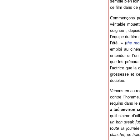
semble bien loin
ce film dans ce 
Commençons par 
véritable mouett
soignée ; depuis
l’équipe du film
l’été. » (
the mo
emploi au ciném
entendu, si l’on
que les préparat
l’actrice que la
grossesse et cel
doublée.
Venons-en au req
contre l’homme
requins dans le
a tué environ c
qu’il n’aime d’ai
un bon steak ju
toute la journée
planche, en tra