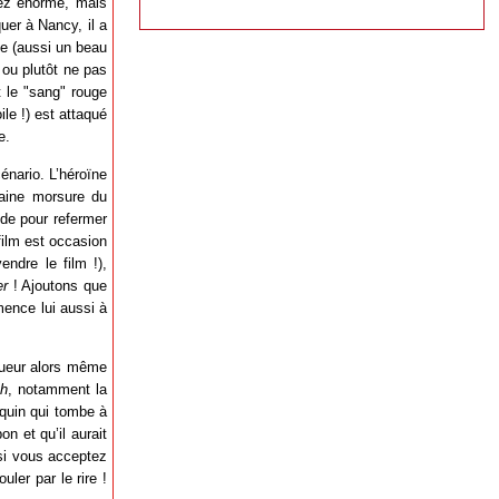
hez énorme, mais
uer à Nancy, il a
ne (aussi un beau
 ou plutôt ne pas
 le "sang" rouge
ile !) est attaqué
e.
énario. L’héroïne
aine morsure du
ode pour refermer
film est occasion
ndre le film !),
er
! Ajoutons que
mence lui aussi à
ngueur alors même
ch
, notamment la
equin qui tombe à
n et qu’il aurait
 si vous acceptez
ler par le rire !