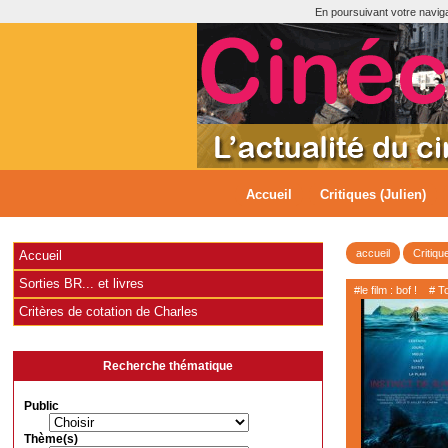
En poursuivant votre navigat
Accueil
Critiques (Julien)
accueil
Critiqu
Accueil
Sorties BR... et livres
#le film : bof !
# T
Critères de cotation de Charles
Recherche thématique
Public
Thème(s)