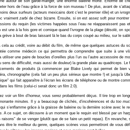
urne autour de son garde-manger, une énorme baleine morte. Enorme de c
rojeter hors de l’eau grâce à la force de son museau ! De plus, avant de s’attaq
ins deux surfeurs (acteurs mexicains dont c’est le premier rôle) et un ivrog
onc vraiment
zarbi
de chez bizarre. Ensuite, si on est assez soft pour montrer
essions du requin (les victimes happées sous l’eau ne réapparaissent pas et
en est une à la fois gore et comique quand l’ivrogne de la plage (désolé, on spo
a grève à bout de bras laissant là le bas du corps coupé au milieu, sur le sabl
 cela au crédit, voire au débit du film, de même que quelques astuces du sc
ntée comme médecin ce qui permettra de comprendre que suite à une vil
ra utiliser une paire de boucles d’oreilles plus l’un ou l’autre accessoire de m
 sens de difficulté, mais aussi de douleur) la grande plaie au quadriceps. Le 
acements de produits (à commencer par Blake Lively qui permet de bien ve
ra, chronographe (cela fait un peu plus sérieux que montre !) et jusqu’à
Ub
ogique" qui fait apparaître à l’écran les écrans de téléphone ou de montre com
 dans les films (celui-ci serait donc un film 2.0).
ez voir un film d’horreur, vous serez probablement déçus. Il tire trop en lo
s nonante minutes. Il y a beaucoup de clichés, d’incohérences et du
too mu
 qui s’enflamme grâce à la graisse de baleine ou la dernière scène avec le r
ue. A ce sujet, on découvre à un moment que le requin est blessé par un harpo
raisons" de se venger (plutôt que de se faire un petit repas). En revanche,
ans être le meilleur du genre, quelques scènes vous permettront de vous défou