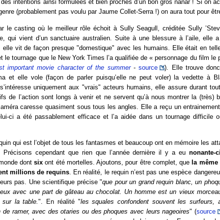
 des intentions ainsi formulées et bien proches d’un bon gros nanar ! Si on a
genre (probablement pas voulu par Jaume Collet-Serra !) on aura tout pour être
le casting où le meilleur rôle échoit à Sully Seagull, créditée Sully ’Stev
e, qui vient d’un sanctuaire australien. Suite à une blessure à l’aile, elle a 
 elle vit de façon presque "domestique" avec les humains. Elle était en te
 et le tournage que le New York Times l’a qualifiée de « personnage du film le 
st important movie character of the summer
-
source
). Elle trouve don
a et elle vole (façon de parler puisqu’elle ne peut voler) la vedette à Bl
 s’intéresse uniquement aux "vrais" acteurs humains, elle assure durant tou
ifs de l’action sont longs à venir et ne servent qu’à nous montrer la (très) b
 caméra caresse quasiment sous tous les angles. Elle a reçu un entrainement
ui-ci a été passablement efficace et l’a aidée dans un tournage difficile 
uin qui est l’objet de tous les fantasmes et beaucoup ont en mémoire les at
. Précisons cependant que rien que l’année dernière il y a eu
nonante-c
 monde dont
six
ont été mortelles. Ajoutons, pour être complet, que
la même
ent millions de requins
. En réalité, le requin n’est pas une espèce danger
lleurs pas. Une scientifique précise "
que pour un grand requin blanc, un phoqu
teux avec une part de gâteau au chocolat. Un homme est un vieux morceau 
 sur la table.
". En réalité "
les squales confondent souvent les surfeurs, a
in de ramer, avec des otaries ou des phoques avec leurs nageoires
" (
source