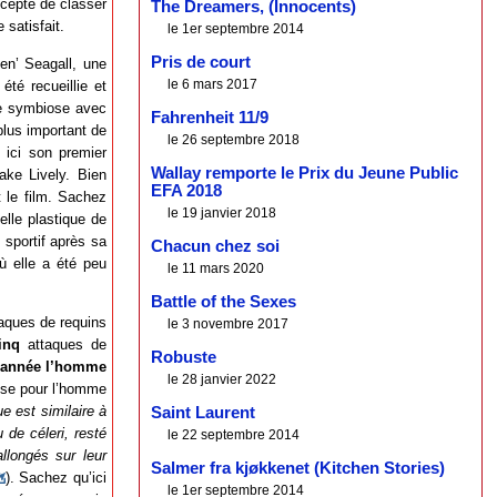
ccepte de classer
The Dreamers, (Innocents)
 satisfait.
le 1er septembre 2014
Pris de court
en’ Seagall, une
le 6 mars 2017
été recueillie et
lle symbiose avec
Fahrenheit 11/9
plus important de
le 26 septembre 2018
c ici son premier
Wallay remporte le Prix du Jeune Public
ake Lively. Bien
EFA 2018
t le film. Sachez
le 19 janvier 2018
elle plastique de
 sportif après sa
Chacun chez soi
où elle a été peu
le 11 mars 2020
Battle of the Sexes
taques de requins
le 3 novembre 2017
inq
attaques de
Robuste
 année l’homme
le 28 janvier 2022
euse pour l’homme
e est similaire à
Saint Laurent
de céleri, resté
le 22 septembre 2014
llongés sur leur
Salmer fra kjøkkenet (Kitchen Stories)
). Sachez qu’ici
le 1er septembre 2014