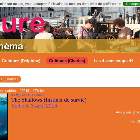
ion sur ce site, vous acceptez l’utilisation de cookies de suivi et de préférences
J’accepte
Critiques (Delphine)
Critiques (Charles)
Les 4 sans coups 🔊
es (Charles)
ous publics
#2016
#Thriller
JAUME COLLET-SERRA
The Shallows (Instinct de survie)
Sortie le 3 août 2016
Article mis en li
par
Ch