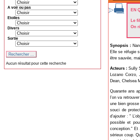
A voir ou pas
EN 
Etoiles
Le f
On r
Divers
Sortie
Synopsis :
Nanc
Elle se réfugie 
être sauvée, mai
Aucun résultat pour cette recherche
Acteurs :
Sully 
Lozano Corzo, J
Dean, Chelsea 
Quarante ans a
l’on va retrouve
une bien grosse 
souci de protec
d’ajouter : " L’
possible et pou
conception." Et 
sérieux coup. Qu