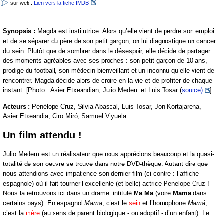
sur web :
Lien vers la fiche IMDB
Synopsis :
Magda est institutrice. Alors qu’elle vient de perdre son emploi
et de se séparer du père de son petit garçon, on lui diagnostique un cancer
du sein. Plutôt que de sombrer dans le désespoir, elle décide de partager
des moments agréables avec ses proches : son petit garçon de 10 ans,
prodige du football, son médecin bienveillant et un inconnu qu’elle vient de
rencontrer. Magda décide alors de croire en la vie et de profiter de chaque
instant. [Photo : Asier Etxeandian, Julio Medem et Luis Tosar (
source)
]
Acteurs :
Penélope Cruz, Silvia Abascal, Luis Tosar, Jon Kortajarena,
Asier Etxeandia, Ciro Miró, Samuel Viyuela.
Un film attendu !
Julio Medem est un réalisateur que nous apprécions beaucoup et la quasi-
totalité de son oeuvre se trouve dans notre DVD-thèque. Autant dire que
nous attendions avec impatience son dernier film (ci-contre : l’affiche
espagnole) où il fait tourner l’excellente (et belle) actrice Penelope Cruz !
Nous la retrouvons ici dans un drame, intitulé
Ma Ma
(voire
Mama
dans
certains pays). En espagnol
Mama
, c’est le
sein
et l’homophone
Mamá
,
c’est la
mère
(au sens de parent biologique - ou adoptif - d’un enfant). Le