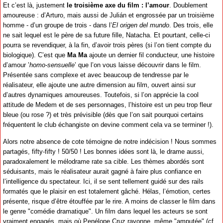
Et c’est là, justement
le troisième axe du film : l’amour
. Doublement
amoureuse : d’Arturo, mais aussi de Julián et engrossée par un troisième
homme - d’un groupe de trois - dans l’
El origen del mundo
. Des trois, elle
ne sait lequel est le père de sa future fille, Natacha. Et pourtant, celle-ci
pourra se revendiquer, à la fin, d’avoir trois pères (si l’on tient compte du
biologique). C’est que
Ma Ma
ajoute un dernier fil conducteur, une histoire
d’amour ’
homo-sensuelle
’ que l’on vous laisse découvrir dans le film.
Présentée sans complexe et avec beaucoup de tendresse par le
réalisateur, elle ajoute une autre dimension au film, ouvert ainsi sur
d’autres dynamiques amoureuses. Toutefois, si l’on apprécie la cool
attitude de Medem et de ses personnages, l’histoire est un peu trop fleur
bleue (ou rose ?) et très prévisible (dès que l’on sait pourquoi certains
fréquentent le club échangiste on devine comment cela va se terminer !).
Alors notre absence de cote témoigne de notre indécision ! Nous sommes
partagés, fifty-fifty ! 50/50 ! Les bonnes idées sont là, le drame aussi,
paradoxalement le mélodrame rate sa cible. Les thèmes abordés sont
séduisants, mais le réalisateur aurait gagné à faire plus confiance en
l’intelligence du spectateur. Ici, il se sent tellement guidé sur des rails
formatés que le plaisir en est totalement gâché. Hélas, l’émotion, certes
présente, risque d’être étouffée par le rire. A moins de classer le film dans
le genre "comédie dramatique". Un film dans lequel les acteurs se sont
vraiment engagés, mais où Penélope Cruz rayonne, même "amputée" (cf.