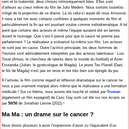
sein et la maternité, deux choses intrinsèquement liées. Elles sont
d’ailleurs au coeur même du film de Julio Medem. Nous sortons toutefois
mitigé de la projection de ce drame. Là où celui-ci aurait dû nous émouvoir,
il nous a fait rire avec certains confrères à quelques moments du film et
particulièrement la fin qui est pourtant voulue comme mélodramatique. A tel
point que certains des acteurs et même l’équipe auraient été en larmes
durant le tournage. Que s’est-il passé pour que la sauce ne prenne pas
parfaitement ? Le réalisateur a scénarisé lui-même son film. Les acteurs
ne sont pas en cause. Outre l’actrice principale, les deux hommes de
l’histoire sont admirablement interprétés par des acteurs talentueux : Luis
Tosar (Arturo, le chercheur de talents dans le monde du football) et Asier
Etxeandia (Julián, le gynécologue de Magda). Le jeune Teo Planell (Dani,
le fils de Magda) n’est pas en reste et tire très bien son épingle du jeu.
A l’arrivée, le film comme regard et réflexion dramatique sur le cancer ne
nous a pas vraiment marqué alors même que le réalisateur a une formation
médicale ! Sur ce thème, nous avions été touché et séduit par
Truman
(également un film espagnol) de Cesc Gay sorti cet été sur nos écrans ou
par
50/50
de Jonathan Levine (2011) !
Ma Ma : un drame sur le cancer ?
Nous étions plusieurs à avoir l’impression d’avoir vu l’équivalent d’un