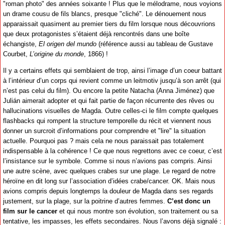
"roman photo" des années soixante ! Plus que le mélodrame, nous voyions
un drame cousu de fils blancs, presque "cliché". Le dénouement nous
apparaissait quasiment au premier tiers du film lorsque nous découvrions
que deux protagonistes s’étaient déjà rencontrés dans une boîte
échangiste,
El origen del mundo
(référence aussi au tableau de Gustave
Courbet,
L’origine du monde
, 1866) !
Il y a certains effets qui semblaient de trop, ainsi l’image d’un coeur battant
à l’intérieur d’un corps qui revient comme un leitmotiv jusqu’à son arrêt (qui
n’est pas celui du film). Ou encore la petite Natacha (Anna Jiménez) que
Julián aimerait adopter et qui fait partie de façon récurrente des rêves ou
hallucinations visuelles de Magda. Outre celles-ci le film compte quelques
flashbacks qui rompent la structure temporelle du récit et viennent nous
donner un surcroit d’informations pour comprendre et "lire" la situation
actuelle. Pourquoi pas ? mais cela ne nous paraissait pas totalement
indispensable à la cohérence ! Ce que nous regrettons avec ce coeur, c’est
l’insistance sur le symbole. Comme si nous n’avions pas compris. Ainsi
une autre scène, avec quelques crabes sur une plage. Le regard de notre
héroïne en dit long sur l’association d’idées crabe/cancer. OK. Mais nous
avions compris depuis longtemps la douleur de Magda dans ses regards
justement, sur la plage, sur la poitrine d’autres femmes.
C’est donc un
film sur le cancer
et qui nous montre son évolution, son traitement ou sa
tentative, les impasses, les effets secondaires. Nous l’avons déjà signalé :