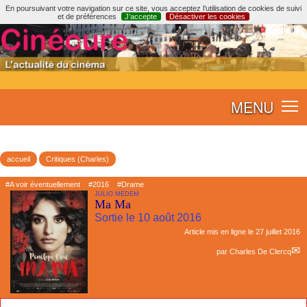
En poursuivant votre navigation sur ce site, vous acceptez l’utilisation de cookies de suivi
et de préférences
J’accepte
Désactiver les cookies
MENU
accueil
Critiques (Charles)
#A voir éventuellement
#2016
#Drame
JULIO MEDEM
Ma Ma
Sortie le 10 août 2016
Article mis en ligne le
27 juillet 2016
par
Charles De Clercq