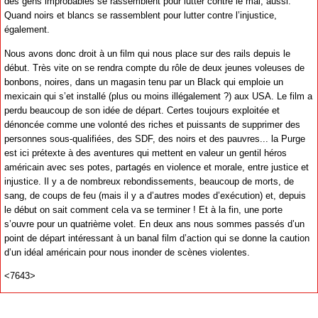
des gens improbables se rassemblent pour lutter contre le mal, aussi.
Quand noirs et blancs se rassemblent pour lutter contre l’injustice,
également.
Nous avons donc droit à un film qui nous place sur des rails depuis le
début. Très vite on se rendra compte du rôle de deux jeunes voleuses de
bonbons, noires, dans un magasin tenu par un Black qui emploie un
mexicain qui s’et installé (plus ou moins illégalement ?) aux USA. Le film a
perdu beaucoup de son idée de départ. Certes toujours exploitée et
dénoncée comme une volonté des riches et puissants de supprimer des
personnes sous-qualifiées, des SDF, des noirs et des pauvres... la Purge
est ici prétexte à des aventures qui mettent en valeur un gentil héros
américain avec ses potes, partagés en violence et morale, entre justice et
injustice. Il y a de nombreux rebondissements, beaucoup de morts, de
sang, de coups de feu (mais il y a d’autres modes d’exécution) et, depuis
le début on sait comment cela va se terminer ! Et à la fin, une porte
s’ouvre pour un quatrième volet. En deux ans nous sommes passés d’un
point de départ intéressant à un banal film d’action qui se donne la caution
d’un idéal américain pour nous inonder de scènes violentes.
<7643>