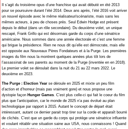
Il s’agit du troisième opus d’une franchise qui avait débuté en été 2013
pour se poursuivre durant l’été 2014. Deux ans après, l’été 2016 voit arriver
un nouvel épisode avec le même réalisateur/scénariste, mais sans les
mêmes acteurs, à peu de choses près. Seul Edwin Hodge est présent
depuis le début (dans un rôle secondaire). Du deuxième volet, un unique
rescapé, Frank Grillo qui est désormais garde du corps d’une sénatrice
américaine. Nous sommes dans une année électorale et c’est une femme
qui brigue la présidence. Rien ne nous dit qu’elle est démocrate, mais elle
est opposée aux Nouveaux Pères Fondateurs et à la Purge. Les premières
images du film nous la montrent quelques années plus tôt lors de
l’assassinat de ses parents au moment de la Purge (inventée en en 2018).
Le premier volet se déroulait dans la nuit du 21 au 22 mars 2022. Le
deuxième en 2023.
The Purge : Election Year
se déroule en 2025 et mixte un peu film
d’action et d’horreur (mais pas vraiment gore) et nous propose une
dystopie façon
Hunger Games
. C’est plus celle-ci qui fait le coeur du film
plus que l’anticipation, car le monde de 2025 n’a pas évolué au plan
technologique par rapport à 2015. Autant le concept de départ était
intéressant, autant ce dernier parait trop tirer sur la corde et apparaît bourré
de clichés. C’est que un garde du corps qui protège une sénatrice influente
et voulant rétablir une situation saine aux USA, nous connaissons ! Quand