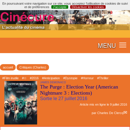
En poursuivant votre navigation sur ce site, vous acceptez l’utilisation de cookies de suivi
et de préférences
J’accepte
Désactiver les cookies
MENU
accueil
Critiques (Charles)
#Film inutile
#✩
#2016
#Anticipation
#Dystopie
#Horreur
#Thriller
JAMES DEMONACO
The Purge : Election Year (American
Nightmare 3 : Elections)
Sortie le 27 juillet 2016
Article mis en ligne le
9 juillet 2016
par
Charles De Clercq