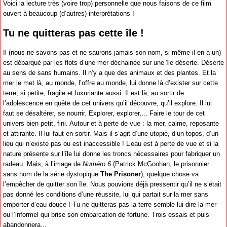
Voici la lecture très (voire trop) personnelle que nous faisons de ce film
ouvert à beaucoup (d’autres) interprétations !
Tu ne quitteras pas cette île !
Il (nous ne savons pas et ne saurons jamais son nom, si même il en a un)
est débarqué par les flots d’une mer déchainée sur une île déserte. Déserte
au sens de sans humains. Il n’y a que des animaux et des plantes. Et la
mer le met là, au monde, l’offre au monde, lui donne là d’exister sur cette
terre, si petite, fragile et luxuriante aussi. Il est là, au sortir de
l’adolescence en quête de cet univers qu’il découvre, qu’il explore. Il lui
faut se désaltérer, se nourrir. Explorer, explorer,... Faire le tour de cet
univers bien petit, fini. Autour et à perte de vue : la mer, calme, reposante
et attirante. Il lui faut en sortir. Mais il s’agit d’une utopie, d’un topos, d’un
lieu qui n’existe pas ou est inaccessible ! L’eau est à perte de vue et si la
nature présente sur l’île lui donne les troncs nécessaires pour fabriquer un
radeau. Mais, à l’image de
Numéro 6
(Patrick McGoohan, le prisonnier
sans nom de la série dystopique
The Prisoner
), quelque chose va
l’empêcher de quitter son île. Nous pouvions déjà pressentir qu’il ne s’était
pas donné les conditions d’une réussite, lui qui partait sur la mer sans
emporter d’eau douce ! Tu ne quitteras pas la terre semble lui dire la mer
ou l’informel qui brise son embarcation de fortune. Trois essais et puis
abandonnera...