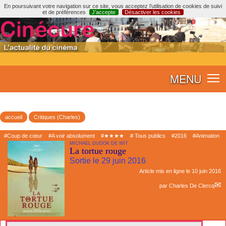
En poursuivant votre navigation sur ce site, vous acceptez l’utilisation de cookies de suivi
et de préférences
J’accepte
Désactiver les cookies
MENU
accueil
Critiques (Charles)
#Coup de cœur
#A voir absolument
#★★★★
# Tous publics
#2016
#Animation
MICHAEL DUDOK DE WIT
La tortue rouge
Sortie le 29 juin 2016
Article mis en ligne le
10 juin 2016
par
Charles De Clercq