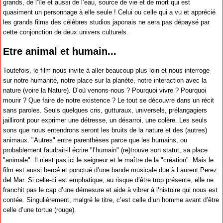
grands, de l’île et aussi de l’eau, source de vie et de mort qui est
quasiment un personnage à elle seule ! Celui ou celle qui a vu et apprécié
les grands films des célèbres studios japonais ne sera pas dépaysé par
cette conjonction de deux univers culturels.
Etre animal et humain...
Toutefois, le film nous invite à aller beaucoup plus loin et nous interroge
sur notre humanité, notre place sur la planète, notre interaction avec la
nature (voire la Nature). D’où venons-nous ? Pourquoi vivre ? Pourquoi
mourir ? Que faire de notre existence ? Le tout se découvre dans un récit
sans paroles. Seuls quelques cris, gutturaux, universels, prélangagiers
jailliront pour exprimer une détresse, un désarroi, une colère. Les seuls
sons que nous entendrons seront les bruits de la nature et des (autres)
animaux. "Autres" entre parenthèses parce que les humains, ou
probablement faudrait-il écrire "l’humain" (re)trouve son statut, sa place
"animale". Il n’est pas ici le seigneur et le maître de la "création". Mais le
film est aussi bercé et ponctué d’une bande musicale due à Laurent Perez
del Mar. Si celle-ci est emphatique, au risque d’être trop présente, elle ne
franchit pas le cap d’une démesure et aide à vibrer à l’histoire qui nous est
contée. Singulièrement, malgré le titre, c’est celle d’un homme avant d’être
celle d’une tortue (rouge).