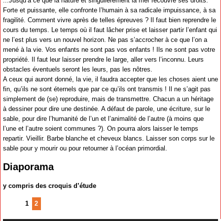
...Jusqu’à ce que la nature et singulièrement la mer recouvre ses droits.
Forte et puissante, elle confronte l’humain à sa radicale impuissance, à sa
fragilité. Comment vivre après de telles épreuves ? Il faut bien reprendre le
cours du temps. Le temps où il faut lâcher prise et laisser partir l’enfant qui
ne l’est plus vers un nouvel horizon. Ne pas s’accrocher à ce que l’on a
mené à la vie. Vos enfants ne sont pas vos enfants ! Ils ne sont pas votre
propriété. Il faut leur laisser prendre le large, aller vers l’inconnu. Leurs
obstacles éventuels seront les leurs, pas les nôtres.
A ceux qui auront donné, la vie, il faudra accepter que les choses aient une
fin, qu’ils ne sont éternels que par ce qu’ils ont transmis ! Il ne s’agit pas
simplement de (se) reproduire, mais de transmettre. Chacun a un héritage
à dessiner pour dire une destinée. A défaut de parole, une écriture, sur le
sable, pour dire l’humanité de l’un et l’animalité de l’autre (à moins que
l’une et l’autre soient communes ?). On pourra alors laisser le temps
repartir. Vieillir. Barbe blanche et cheveux blancs. Laisser son corps sur le
sable pour y mourir ou pour retourner à l’océan primordial.
Diaporama
y compris des croquis d’étude
1
2