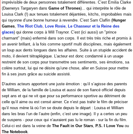
imprévisible de deux personnes totalement différentes. C’est Emilia Clarke
(Daenerys Targaryen dans
Game of Thrones
)... qui interprète le rôle de
Louisa Clark (!) aux tenues totalement déjantées, kitchs, improbables mais
qui rayonne d’une bonne humeur à revendre. C’est Sam Claflin (
Hunger
Games
,
The Riot Club
,
Love Rosie
,
Le Chasseur et la Reine des
glaces
) qui donne corps à Will Traynor. C’est (ici aussi) un "prince
charmant" (mais) enfermé dans son corps. Il est très très riche et promis à
un avenir brillant, à la fois comme sportif multi disciplines, mais également
un loup aux dents longues dans les affaires. Suite à un stupide accident de
moto, il devient tétraplégique. L’acteur est donc condamné à un usage
restreint de son corps pour transmettre ses sentiments, ses émotions, sa
colère surtout, lui qui ne désire qu’une chose, aller en Suisse pour mettre
fin à ses jours grâce au suicide assisté.
D’autres acteurs apportent une juste émotion : qu’il s’agisse des parents
de William, de la famille de Louisa et aussi de son fiancé officiel depuis
sept ans et qui ne vit que pour sa performance sportive au détriment de
celle qu’il aime ou est censé aimer. Ce n’est pas trahir le film de préciser
qu’il nous mène là où l’on se doute depuis le départ : Louisa et William
dans les bras l’un de l’autre (enfin, c’est une image). Il y a certes un peu
de suspens - pour ceux qui n’auraient pas lu le roman - sur la fin du film.
Celui-ci est dans la veine de
The Fault in Our Stars
,
P.S. I Love You
ou
The Notebook
.