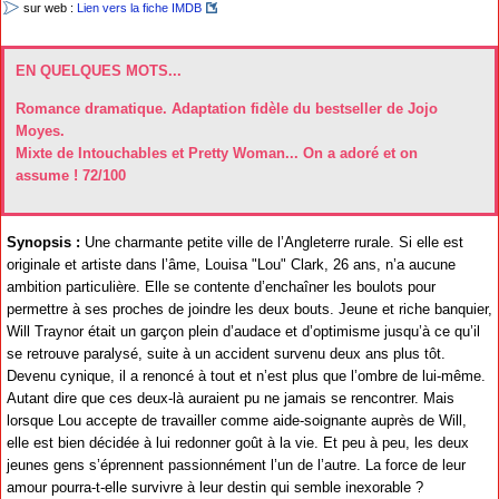
sur web :
Lien vers la fiche IMDB
EN QUELQUES MOTS...
Romance dramatique. Adaptation fidèle du bestseller de Jojo
Moyes.
Mixte de Intouchables et Pretty Woman... On a adoré et on
assume ! 72/100
Synopsis :
Une charmante petite ville de l’Angleterre rurale. Si elle est
originale et artiste dans l’âme, Louisa "Lou" Clark, 26 ans, n’a aucune
ambition particulière. Elle se contente d’enchaîner les boulots pour
permettre à ses proches de joindre les deux bouts. Jeune et riche banquier,
Will Traynor était un garçon plein d’audace et d’optimisme jusqu’à ce qu’il
se retrouve paralysé, suite à un accident survenu deux ans plus tôt.
Devenu cynique, il a renoncé à tout et n’est plus que l’ombre de lui-même.
Autant dire que ces deux-là auraient pu ne jamais se rencontrer. Mais
lorsque Lou accepte de travailler comme aide-soignante auprès de Will,
elle est bien décidée à lui redonner goût à la vie. Et peu à peu, les deux
jeunes gens s’éprennent passionnément l’un de l’autre. La force de leur
amour pourra-t-elle survivre à leur destin qui semble inexorable ?