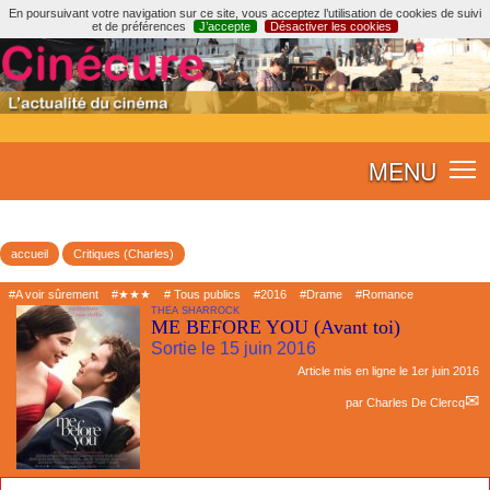
En poursuivant votre navigation sur ce site, vous acceptez l’utilisation de cookies de suivi
et de préférences
J’accepte
Désactiver les cookies
MENU
accueil
Critiques (Charles)
#A voir sûrement
#★★★
# Tous publics
#2016
#Drame
#Romance
THEA SHARROCK
ME BEFORE YOU (Avant toi)
Sortie le 15 juin 2016
Article mis en ligne le
1er juin 2016
par
Charles De Clercq