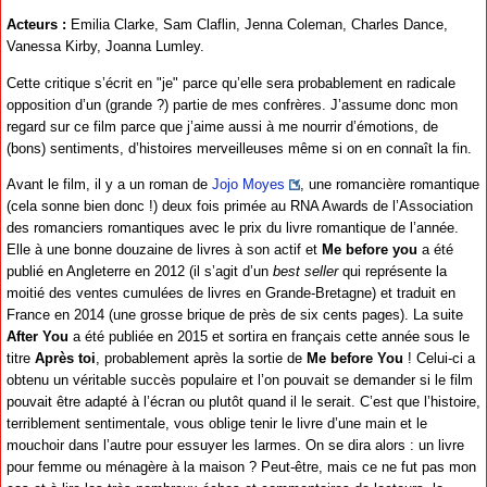
Acteurs :
Emilia Clarke, Sam Claflin, Jenna Coleman, Charles Dance,
Vanessa Kirby, Joanna Lumley.
Cette critique s’écrit en "je" parce qu’elle sera probablement en radicale
opposition d’un (grande ?) partie de mes confrères. J’assume donc mon
regard sur ce film parce que j’aime aussi à me nourrir d’émotions, de
(bons) sentiments, d’histoires merveilleuses même si on en connaît la fin.
Avant le film, il y a un roman de
Jojo Moyes
, une romancière romantique
(cela sonne bien donc !) deux fois primée au RNA Awards de l’Association
des romanciers romantiques avec le prix du livre romantique de l’année.
Elle à une bonne douzaine de livres à son actif et
Me before you
a été
publié en Angleterre en 2012 (il s’agit d’un
best seller
qui représente la
moitié des ventes cumulées de livres en Grande-Bretagne) et traduit en
France en 2014 (une grosse brique de près de six cents pages). La suite
After You
a été publiée en 2015 et sortira en français cette année sous le
titre
Après toi
, probablement après la sortie de
Me before You
! Celui-ci a
obtenu un véritable succès populaire et l’on pouvait se demander si le film
pouvait être adapté à l’écran ou plutôt quand il le serait. C’est que l’histoire,
terriblement sentimentale, vous oblige tenir le livre d’une main et le
mouchoir dans l’autre pour essuyer les larmes. On se dira alors : un livre
pour femme ou ménagère à la maison ? Peut-être, mais ce ne fut pas mon