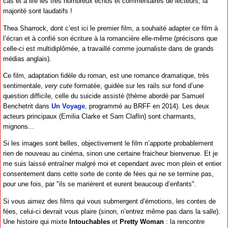
cas et à lire les très nombreux échos et commentaires de lecteurs, la
majorité sont laudatifs !
Thea Sharrock, dont c’est ici le premier film, a souhaité adapter ce film à
l’écran et à confié son écriture à la romancière elle-même (précisons que
celle-ci est multidiplômée, a travaillé comme journaliste dans de grands
médias anglais).
Ce film, adaptation fidèle du roman, est une romance dramatique, très
sentimentale,
very cute
formatée, guidée sur les rails sur fond d’une
question difficile, celle du suicide assisté (thème abordé par Samuel
Benchetrit dans
Un Voyage
, programmé au BRFF en 2014). Les deux
acteurs principaux (Emilia Clarke et Sam Claflin) sont charmants,
mignons...
Si les images sont belles, objectivement le film n’apporte probablement
rien de nouveau au cinéma, sinon une certaine fraicheur bienvenue. Et je
me suis laissé entraîner malgré moi et cependant avec mon plein et entier
consentement dans cette sorte de conte de fées qui ne se termine pas,
pour une fois, par "ils se marièrent et eurent beaucoup d’enfants".
Si vous aimez des films qui vous submergent d’émotions, les contes de
fées, celui-ci devrait vous plaire (sinon, n’entrez même pas dans la salle).
Une histoire qui mixte
Intouchables
et
Pretty Woman
: la rencontre