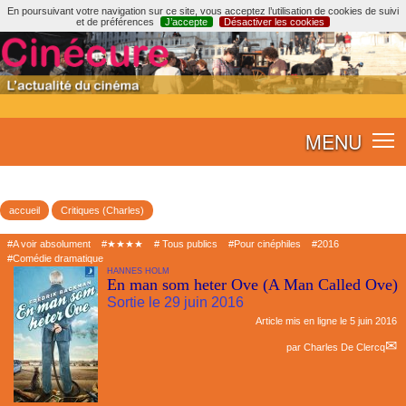
En poursuivant votre navigation sur ce site, vous acceptez l’utilisation de cookies de suivi
et de préférences
J’accepte
Désactiver les cookies
MENU
accueil
Critiques (Charles)
#A voir absolument
#★★★★
# Tous publics
#Pour cinéphiles
#2016
#Comédie dramatique
HANNES HOLM
En man som heter Ove (A Man Called Ove)
Sortie le 29 juin 2016
Article mis en ligne le
5 juin 2016
par
Charles De Clercq