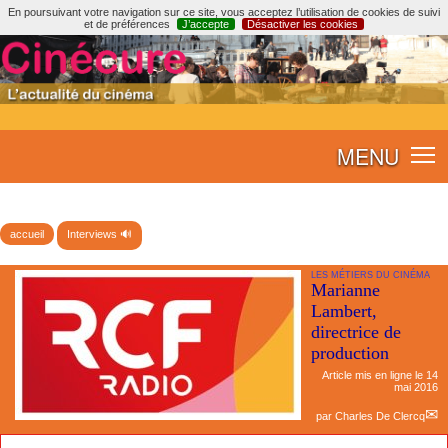
En poursuivant votre navigation sur ce site, vous acceptez l’utilisation de cookies de suivi
et de préférences
J’accepte
Désactiver les cookies
MENU
accueil
Interviews 🔊
LES MÉTIERS DU CINÉMA
Marianne
Lambert,
directrice de
production
Article mis en ligne le
14
mai 2016
par
Charles De Clercq