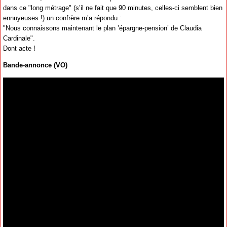
dans ce "long métrage" (s’il ne fait que 90 minutes, celles-ci semblent bien
ennuyeuses !) un confrère m’a répondu :
"Nous connaissons maintenant le plan ’épargne-pension’ de Claudia
Cardinale".
Dont acte !
Bande-annonce (VO)