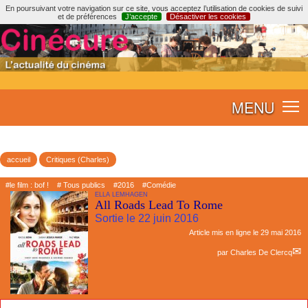
En poursuivant votre navigation sur ce site, vous acceptez l’utilisation de cookies de suivi
et de préférences
J’accepte
Désactiver les cookies
MENU
accueil
Critiques (Charles)
#le film : bof !
# Tous publics
#2016
#Comédie
ELLA LEMHAGEN
All Roads Lead To Rome
Sortie le 22 juin 2016
Article mis en ligne le
29 mai 2016
par
Charles De Clercq