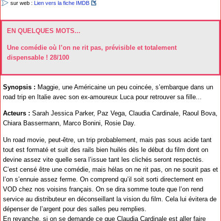
sur web :
Lien vers la fiche IMDB
EN QUELQUES MOTS...
Une comédie où l’on ne rit pas, prévisible et totalement
dispensable ! 28/100
Synopsis :
Maggie, une Américaine un peu coincée, s’embarque dans un
road trip en Italie avec son ex-amoureux Luca pour retrouver sa fille...
Acteurs :
Sarah Jessica Parker, Paz Vega, Claudia Cardinale, Raoul Bova,
Chiara Bassermann, Marco Bonini, Rosie Day.
Un road movie, peut-être, un trip probablement, mais pas sous acide tant
tout est formaté et suit des rails bien huilés dès le début du film dont on
devine assez vite quelle sera l’issue tant les clichés seront respectés.
C’est censé être une comédie, mais hélas on ne rit pas, on ne sourit pas et
l’on s’ennuie assez ferme. On comprend qu’il soit sorti directement en
VOD chez nos voisins français. On se dira somme toute que l’on rend
service au distributeur en déconseillant la vision du film. Cela lui évitera de
dépenser de l’argent pour des salles peu remplies.
En revanche, si on se demande ce que Claudia Cardinale est aller faire