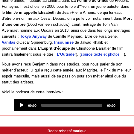
même année, il débute au cinéma dans
La Femme de Gilles
de Frédéric
Fonteyne. Il est choisi en 2006 pour le rôle d’Yvon, un jeune autiste, dans
le film
Je m’appelle Elisabeth
de Jean-Pierre Améris, ce qui lui vaut
d’être pré-nommé aux César. Depuis, on a pu le voir notamment dans
Mort
d’une ombre
(Dood van een schaduw), court métrage de Tom Van
Avermaet nominé aux Oscars en 2013, ainsi que dans les longs métrages
suivants :
Tokyo Anyway
de Camille Meynard,
Etre
de Fara Sene,
Vanitas
d’Oscar Spierenburg,
Insoumise
de Jawad Rhalib et
prochainement dans
L’Esprit d’équipe
de Christophe Barratier (le film
sortira finalement sous le titre :
L’Outsider
). (
source texte et photos
).
Nous avons reçu Benjamin dans nos studios, pour nous parler de son
métier d’acteur, lui qui a reçu cette année, aux Magritte, le Prix du meilleur
espoir masculin, mais aussi de sa passion pour son métier ainsi que du
statut des artistes.
Voici le podcast de cette interview :
Audio
Player
00:00
00:00
Recherche thématique