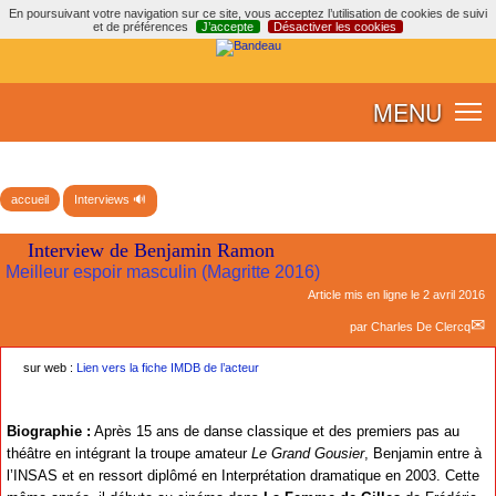
En poursuivant votre navigation sur ce site, vous acceptez l’utilisation de cookies de suivi
et de préférences
J’accepte
Désactiver les cookies
MENU
accueil
Interviews 🔊
Interview de Benjamin Ramon
Meilleur espoir masculin (Magritte 2016)
Article mis en ligne le
2 avril 2016
par
Charles De Clercq
sur web :
Lien vers la fiche IMDB de l’acteur
Biographie :
Après 15 ans de danse classique et des premiers pas au
théâtre en intégrant la troupe amateur
Le Grand Gousier
, Benjamin entre à
l’INSAS et en ressort diplômé en Interprétation dramatique en 2003. Cette