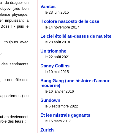
en de draguer un
Vanitas
orobyov (très bon
le 23 juin 2015
olence physique,
er impuissant à
Il colore nascosto delle cose
Boss ! - puis le
le 14 novembre 2017
Le ciel étoilé au-dessus de ma tête
.. toujours avec
le 28 août 2018
Un triomphe
k.
le 22 août 2021
r des sentiments
Danny Collins
le 10 mai 2015
, le contrôle des
Bang Gang (une histoire d’amour
moderne)
le 16 janvier 2016
’appartement) ou
Sundown
.
le 6 septembre 2022
Et les mistrals gagnants
qui en deviennent
rôle des leurs ;
le 16 mars 2017
Zurich