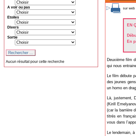
A voir ou pas
sur web 
Etoiles
EN 
Divers
Débu
Sortie
En p
Deuxième film d
Aucun résultat pour cette recherche
qui nous entrain
Le film débute p
des jeunes gens
un homo en drag
Là, justement, D
(Kirill Emelyano
(car la barrière
titrés en frança
vous dans l’appa
Le lendemain, à 