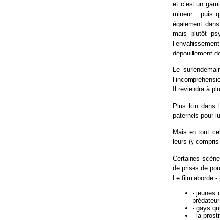
et c’est un gam
mineur... puis q
également dans 
mais plutôt ps
l’envahissement
dépouillement de
Le surlendemain
l’incompréhensio
Il reviendra à pl
Plus loin dans 
paternels pour lui
Mais en tout cel
leurs (y compris
Certaines scène
de prises de po
Le film aborde - 
- jeunes 
prédateur
- gays qu
- la pros