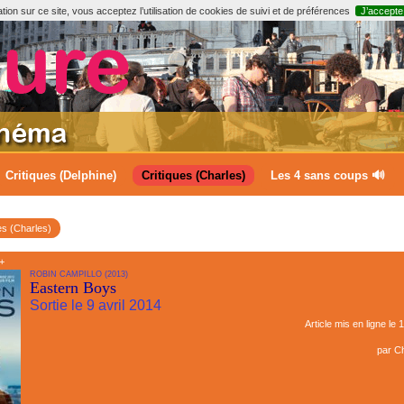
ion sur ce site, vous acceptez l’utilisation de cookies de suivi et de préférences
J’accepte
Critiques (Delphine)
Critiques (Charles)
Les 4 sans coups 🔊
es (Charles)
+
ROBIN CAMPILLO (2013)
Eastern Boys
Sortie le 9 avril 2014
Article mis en ligne le
1
par
Ch