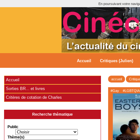
En poursuivant votre navigat
Accueil
Critiques (Julien)
accueil
Critiqu
Accueil
Sorties BR... et livres
#Gay
#LGBTQIA
Critères de cotation de Charles
Recherche thématique
Public
Thème(s)