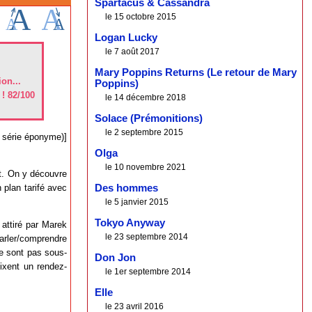
Spartacus & Cassandra
le 15 octobre 2015
Logan Lucky
le 7 août 2017
Mary Poppins Returns (Le retour de Mary
on...
Poppins)
 ! 82/100
le 14 décembre 2018
Solace (Prémonitions)
le 2 septembre 2015
a série éponyme)]
Olga
le 10 novembre 2021
st. On y découvre
plan tarifé avec
Des hommes
le 5 janvier 2015
Tokyo Anyway
 attiré par Marek
le 23 septembre 2014
parler/comprendre
ne sont pas sous-
Don Jon
fixent un rendez-
le 1er septembre 2014
Elle
le 23 avril 2016