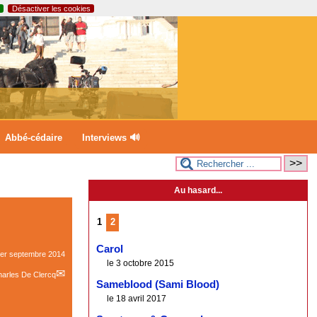
Désactiver les cookies
Abbé-cédaire
Interviews 🔊
Au hasard...
1
2
Carol
er septembre 2014
le 3 octobre 2015
arles De Clercq
Sameblood (Sami Blood)
le 18 avril 2017