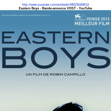
http://www.youtube.com/embed/vNMZ9IdNKiQ
Eastern Boys - Bande-annonce VOST - YouTube