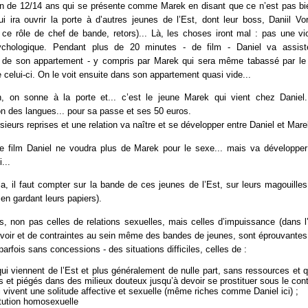
in de 12/14 ans qui se présente comme Marek en disant que ce n’est pas bi
ui ira ouvrir la porte à d’autres jeunes de l’Est, dont leur boss, Daniil V
ce rôle de chef de bande, retors)... Là, les choses iront mal : pas une vi
ychologique. Pendant plus de 20 minutes - de film - Daniel va assist
 de son appartement - y compris par Marek qui sera même tabassé par le 
 celui-ci. On le voit ensuite dans son appartement quasi vide...
, on sonne à la porte et... c’est le jeune Marek qui vient chez Daniel.
n des langues... pour sa passe et ses 50 euros.
usieurs reprises et une relation va naître et se développer entre Daniel et Mare
le film Daniel ne voudra plus de Marek pour le sexe... mais va développe
...
a, il faut compter sur la bande de ces jeunes de l’Est, sur leurs magouilles
 en gardant leurs papiers).
s, non pas celles de relations sexuelles, mais celles d’impuissance (dans l
uvoir et de contraintes au sein même des bandes de jeunes, sont éprouvantes
parfois sans concessions - des situations difficiles, celles de :
qui viennent de l’Est et plus généralement de nulle part, sans ressources et 
s et piégés dans des milieux douteux jusqu’à devoir se prostituer sous le cont
i vivent une solitude affective et sexuelle (même riches comme Daniel ici) ;
titution homosexuelle