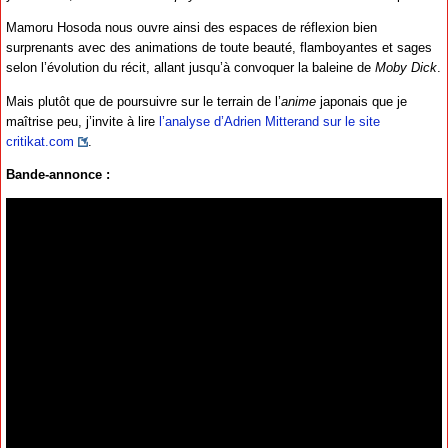
Mamoru Hosoda nous ouvre ainsi des espaces de réflexion bien
surprenants avec des animations de toute beauté, flamboyantes et sages
selon l’évolution du récit, allant jusqu’à convoquer la baleine de
Moby Dick
.
Mais plutôt que de poursuivre sur le terrain de l’
anime
japonais que je
maîtrise peu, j’invite à lire
l’analyse d’Adrien Mitterand sur le site
critikat.com
.
Bande-annonce :