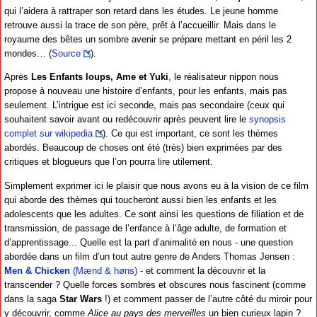
qui l’aidera à rattraper son retard dans les études. Le jeune homme
retrouve aussi la trace de son père, prêt à l’accueillir. Mais dans le
royaume des bêtes un sombre avenir se prépare mettant en péril les 2
mondes… (
Source
).
Après
Les Enfants loups, Ame et Yuki
, le réalisateur nippon nous
propose à nouveau une histoire d’enfants, pour les enfants, mais pas
seulement. L’intrigue est ici seconde, mais pas secondaire (ceux qui
souhaitent savoir avant ou redécouvrir après peuvent lire le
synopsis
complet sur wikipedia
). Ce qui est important, ce sont les thèmes
abordés. Beaucoup de choses ont été (très) bien exprimées par des
critiques et blogueurs que l’on pourra lire utilement.
Simplement exprimer ici le plaisir que nous avons eu à la vision de ce film
qui aborde des thèmes qui toucheront aussi bien les enfants et les
adolescents que les adultes. Ce sont ainsi les questions de filiation et de
transmission, de passage de l’enfance à l’âge adulte, de formation et
d’apprentissage... Quelle est la part d’animalité en nous - une question
abordée dans un film d’un tout autre genre de Anders Thomas Jensen :
Men & Chicken
(Mænd & høns)
- et comment la découvrir et la
transcender ? Quelle forces sombres et obscures nous fascinent (comme
dans la saga
Star Wars
!) et comment passer de l’autre côté du miroir pour
y découvrir, comme
Alice au pays des merveilles
un bien curieux lapin ?