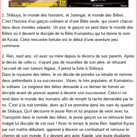
1. Shibuya, le monde des humains, et Jutengai, le monde des Bêtes...
C’est l’histoire d’un garçon solitaire et d’une Bête seule, qui vivent chacun
dans deux mondes séparés. Un jour, le garçon se perd dans le monde des
Bêtes où il devient le disciple de la Bête Kumatetsu qui lui donne le nom
de Kyuta. Cette rencontre fortuite est le début d’une aventure peu
commune.
2. Ren, neuf ans, vit avec sa mère depuis le divorce de ses parents. Après
le décès de celle-ci, n’ayant pas de nouvelles de son père, et refusant
l’accueil de ses tuteurs légaux, il prend la fuite à Shibuya.
Dans le royaume des bêtes, le roi décide de prendre sa retraite et nomme
deux prétendants à sa succession : Iôzen, le très populaire, et Kumatetsu,
le solitaire. Le seigneur des bêtes demande à ce dernier de former un
disciple avant de pouvoir aspirer à devenir son successeur. Celui-ci se
rend dans le monde des humains afin de remplir la tache demandée par le
roi. C’est à la nuit tombée, alors qu’il se promène dans les rues du quartier
de Shibuya, Qu’il découvre le jeune Ren et lui propose de venir avec lui.
Transporté dans le monde des bêtes, le jeune garçon va se retrouver bien
malgré lui disciple de cet ours ! Avec le temps le jeune Ren, baptisé Kyuta
par son maître débutant, apprend à devenir un combattant et retrouve le
chemin de son monde. Il y devient ami avec Kaede, une jeune étudiante,