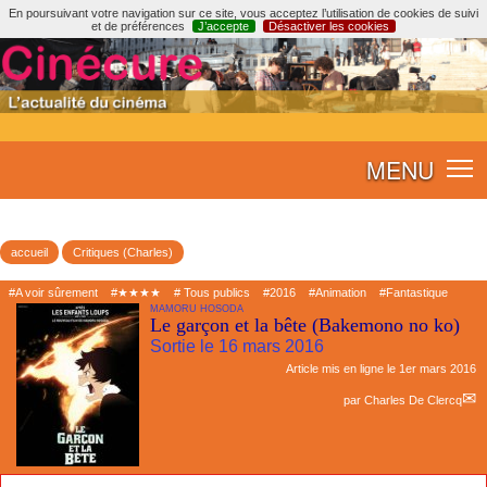
En poursuivant votre navigation sur ce site, vous acceptez l’utilisation de cookies de suivi
et de préférences
J’accepte
Désactiver les cookies
MENU
accueil
Critiques (Charles)
#A voir sûrement
#★★★★
# Tous publics
#2016
#Animation
#Fantastique
MAMORU HOSODA
Le garçon et la bête (Bakemono no ko)
Sortie le 16 mars 2016
Article mis en ligne le
1er mars 2016
par
Charles De Clercq